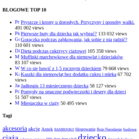
BLOGOWE TOP 10
Pryszcze i krosty u dorosłych. Przyczyny i sposoby walki.
491 002 views
Pierwsze buty dla dziecka jak wybrać?
133 032 views
Gorączka podczas ząbkowania, jak sobie z nią radzić?
110 601 views
Dieta podczas cukrzycy ciążowej
105 358 views
Muffinki marchewkowe dla niemowląt i dzieciaków
83 107 views
W co się bawić z 1,5 rocznym dzieckiem
79 668 views
Kaszki dla niemowląt bez dodatku cukru i mleka
67 702
views
Jadłospis 13 miesięcznego dziecka
58 127 views
Pomysły na smaczne podwieczorki i desery dla dzieci
51 507 views
Miesiączka w ciąży
50 495 views
Tagi
akcesoria
akcje
Antek
blogowanie
Boże Narodzenie
budowa
BAMBOOKO
dziecko
ciąża