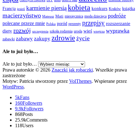
dom
dom z bali
cukrzyca ciążowa
DIY
dziennik budowy
kobieta
karmienie piersią
Francja
konkurs
książka
Kraków
jesień
macierzyństwo
podróże
Mati
miesięcznica
moda dziecięca
Mateusz
przepisy
polecane przeze mnie
rozszerzanie
poród
prezenty
Polska
rozwój
wyprawka
diety
wieś
szkoła rodzenia
uroda
szczepienia
wnętrza
zdrowie
życie
zabawy
zakupy
zabawki
Ale to już było…
Ale to już było…
Prawa autorskie © 2026
Znaczki jak robaczki
. Wszelkie prawa
zastrzeżone
Motyw: Patricia stworzony przez
VolThemes
. Wspierane przez
WordPress
.
5k
Fans
160
Followers
9.9k
Followers
868
Posts
25.9k
Comments
118
Users