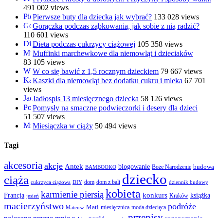
491 002 views
Pierwsze buty dla dziecka jak wybrać?
133 028 views
Gorączka podczas ząbkowania, jak sobie z nią radzić?
110 601 views
Dieta podczas cukrzycy ciążowej
105 358 views
Muffinki marchewkowe dla niemowląt i dzieciaków
83 105 views
W co się bawić z 1,5 rocznym dzieckiem
79 667 views
Kaszki dla niemowląt bez dodatku cukru i mleka
67 701
views
Jadłospis 13 miesięcznego dziecka
58 126 views
Pomysły na smaczne podwieczorki i desery dla dzieci
51 507 views
Miesiączka w ciąży
50 494 views
Tagi
akcesoria
akcje
Antek
blogowanie
Boże Narodzenie
budowa
BAMBOOKO
dziecko
ciąża
dom
dom z bali
cukrzyca ciążowa
DIY
dziennik budowy
kobieta
karmienie piersią
Francja
konkurs
książka
Kraków
jesień
macierzyństwo
podróże
Mati
miesięcznica
moda dziecięca
Mateusz
przepisy