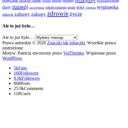
polecane przeze mnie
rozszerzanie
poród
prezenty
Polska
rozwój
wyprawka
diety
wieś
szkoła rodzenia
uroda
szczepienia
wnętrza
zdrowie
życie
zabawy
zakupy
zabawki
Ale to już było…
Ale to już było…
Prawa autorskie © 2026
Znaczki jak robaczki
. Wszelkie prawa
zastrzeżone
Motyw: Patricia stworzony przez
VolThemes
. Wspierane przez
WordPress
.
5k
Fans
160
Followers
9.9k
Followers
868
Posts
25.9k
Comments
118
Users