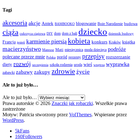
Tagi
akcesoria
akcje
Antek
blogowanie
Boże Narodzenie
budowa
BAMBOOKO
dziecko
ciąża
dom
dom z bali
cukrzyca ciążowa
DIY
dziennik budowy
kobieta
karmienie piersią
Francja
konkurs
książka
Kraków
jesień
macierzyństwo
podróże
Mati
miesięcznica
moda dziecięca
Mateusz
przepisy
polecane przeze mnie
rozszerzanie
poród
prezenty
Polska
rozwój
wyprawka
diety
wieś
szkoła rodzenia
uroda
szczepienia
wnętrza
zdrowie
życie
zabawy
zakupy
zabawki
Ale to już było…
Ale to już było…
Prawa autorskie © 2026
Znaczki jak robaczki
. Wszelkie prawa
zastrzeżone
Motyw: Patricia stworzony przez
VolThemes
. Wspierane przez
WordPress
.
5k
Fans
160
Followers