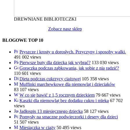
DREWNIANE BIBLIOTECZKI
Zobacz nasz sklep
BLOGOWE TOP 10
Pryszcze i krosty u dorosłych. Przyczyny i sposoby walki.
491 002 views
Pierwsze buty dla dziecka jak wybrać?
133 030 views
Gorączka podczas ząbkowania, jak sobie z nią radzić?
110 601 views
Dieta podczas cukrzycy ciążowej
105 358 views
Muffinki marchewkowe dla niemowląt i dzieciaków
83 107 views
W co się bawić z 1,5 rocznym dzieckiem
79 667 views
Kaszki dla niemowląt bez dodatku cukru i mleka
67 702
views
Jadłospis 13 miesięcznego dziecka
58 127 views
Pomysły na smaczne podwieczorki i desery dla dzieci
51 507 views
Miesiączka w ciąży
50 495 views