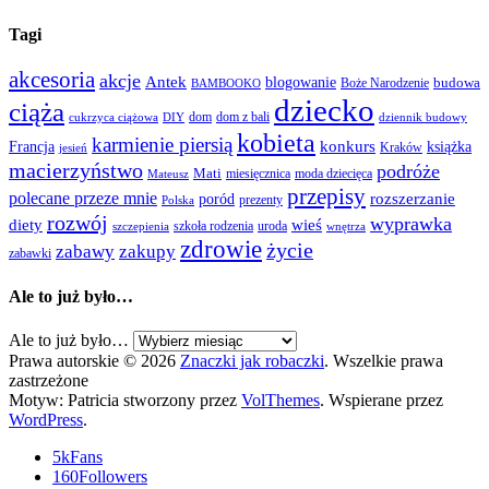
Tagi
akcesoria
akcje
Antek
blogowanie
Boże Narodzenie
budowa
BAMBOOKO
dziecko
ciąża
dom
dom z bali
cukrzyca ciążowa
DIY
dziennik budowy
kobieta
karmienie piersią
Francja
konkurs
książka
Kraków
jesień
macierzyństwo
podróże
Mati
miesięcznica
moda dziecięca
Mateusz
przepisy
polecane przeze mnie
rozszerzanie
poród
prezenty
Polska
rozwój
wyprawka
diety
wieś
szkoła rodzenia
uroda
szczepienia
wnętrza
zdrowie
życie
zabawy
zakupy
zabawki
Ale to już było…
Ale to już było…
Prawa autorskie © 2026
Znaczki jak robaczki
. Wszelkie prawa
zastrzeżone
Motyw: Patricia stworzony przez
VolThemes
. Wspierane przez
WordPress
.
5k
Fans
160
Followers