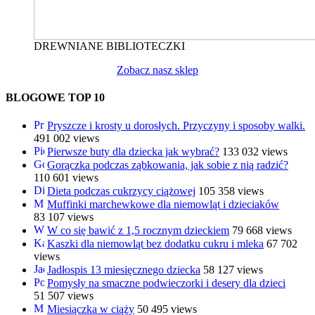
DREWNIANE BIBLIOTECZKI
Zobacz nasz sklep
BLOGOWE TOP 10
Pryszcze i krosty u dorosłych. Przyczyny i sposoby walki.
491 002 views
Pierwsze buty dla dziecka jak wybrać?
133 032 views
Gorączka podczas ząbkowania, jak sobie z nią radzić?
110 601 views
Dieta podczas cukrzycy ciążowej
105 358 views
Muffinki marchewkowe dla niemowląt i dzieciaków
83 107 views
W co się bawić z 1,5 rocznym dzieckiem
79 668 views
Kaszki dla niemowląt bez dodatku cukru i mleka
67 702
views
Jadłospis 13 miesięcznego dziecka
58 127 views
Pomysły na smaczne podwieczorki i desery dla dzieci
51 507 views
Miesiączka w ciąży
50 495 views