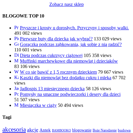
Zobacz nasz sklep
BLOGOWE TOP 10
Pryszcze i krosty u dorosłych. Przyczyny i sposoby walki.
491 002 views
Pierwsze buty dla dziecka jak wybrać?
133 029 views
Gorączka podczas ząbkowania, jak sobie z nią radzić?
110 601 views
Dieta podczas cukrzycy ciążowej
105 358 views
Muffinki marchewkowe dla niemowląt i dzieciaków
83 106 views
W co się bawić z 1,5 rocznym dzieckiem
79 667 views
Kaszki dla niemowląt bez dodatku cukru i mleka
67 702
views
Jadłospis 13 miesięcznego dziecka
58 126 views
Pomysły na smaczne podwieczorki i desery dla dzieci
51 507 views
Miesiączka w ciąży
50 494 views
Tagi
akcesoria
akcje
Antek
blogowanie
Boże Narodzenie
budowa
BAMBOOKO