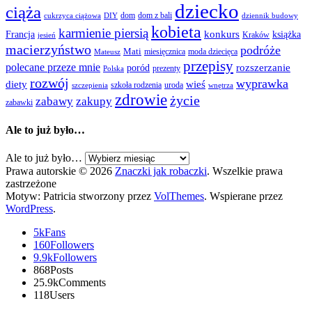
dziecko
ciąża
dom
dom z bali
cukrzyca ciążowa
DIY
dziennik budowy
kobieta
karmienie piersią
Francja
konkurs
książka
Kraków
jesień
macierzyństwo
podróże
Mati
miesięcznica
moda dziecięca
Mateusz
przepisy
polecane przeze mnie
rozszerzanie
poród
prezenty
Polska
rozwój
wyprawka
diety
wieś
szkoła rodzenia
uroda
szczepienia
wnętrza
zdrowie
życie
zabawy
zakupy
zabawki
Ale to już było…
Ale to już było…
Prawa autorskie © 2026
Znaczki jak robaczki
. Wszelkie prawa
zastrzeżone
Motyw: Patricia stworzony przez
VolThemes
. Wspierane przez
WordPress
.
5k
Fans
160
Followers
9.9k
Followers
868
Posts
25.9k
Comments
118
Users