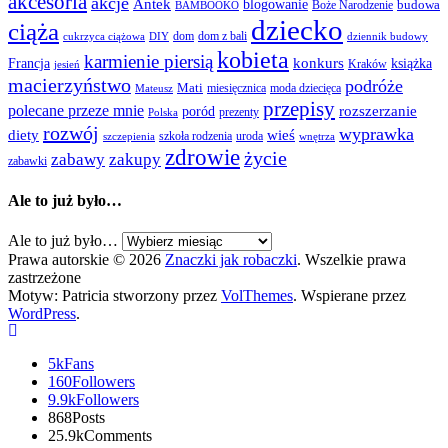
akcesoria
akcje
Antek
blogowanie
Boże Narodzenie
budowa
BAMBOOKO
dziecko
ciąża
dom
dom z bali
cukrzyca ciążowa
DIY
dziennik budowy
kobieta
karmienie piersią
Francja
konkurs
książka
Kraków
jesień
macierzyństwo
podróże
Mati
miesięcznica
moda dziecięca
Mateusz
przepisy
polecane przeze mnie
rozszerzanie
poród
prezenty
Polska
rozwój
wyprawka
diety
wieś
szkoła rodzenia
uroda
szczepienia
wnętrza
zdrowie
życie
zabawy
zakupy
zabawki
Ale to już było…
Ale to już było…
Prawa autorskie © 2026
Znaczki jak robaczki
. Wszelkie prawa
zastrzeżone
Motyw: Patricia stworzony przez
VolThemes
. Wspierane przez
WordPress
.
5k
Fans
160
Followers
9.9k
Followers
868
Posts
25.9k
Comments