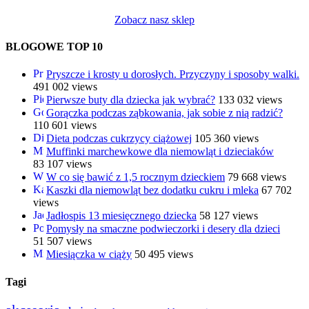
Zobacz nasz sklep
BLOGOWE TOP 10
Pryszcze i krosty u dorosłych. Przyczyny i sposoby walki.
491 002 views
Pierwsze buty dla dziecka jak wybrać?
133 032 views
Gorączka podczas ząbkowania, jak sobie z nią radzić?
110 601 views
Dieta podczas cukrzycy ciążowej
105 360 views
Muffinki marchewkowe dla niemowląt i dzieciaków
83 107 views
W co się bawić z 1,5 rocznym dzieckiem
79 668 views
Kaszki dla niemowląt bez dodatku cukru i mleka
67 702
views
Jadłospis 13 miesięcznego dziecka
58 127 views
Pomysły na smaczne podwieczorki i desery dla dzieci
51 507 views
Miesiączka w ciąży
50 495 views
Tagi