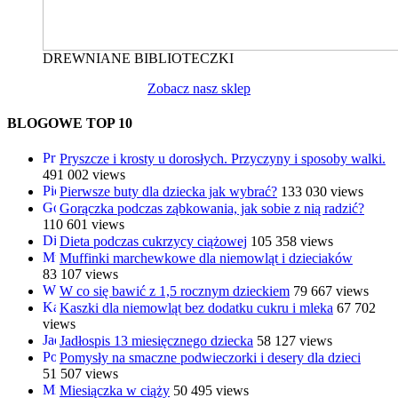
DREWNIANE BIBLIOTECZKI
Zobacz nasz sklep
BLOGOWE TOP 10
Pryszcze i krosty u dorosłych. Przyczyny i sposoby walki.
491 002 views
Pierwsze buty dla dziecka jak wybrać?
133 030 views
Gorączka podczas ząbkowania, jak sobie z nią radzić?
110 601 views
Dieta podczas cukrzycy ciążowej
105 358 views
Muffinki marchewkowe dla niemowląt i dzieciaków
83 107 views
W co się bawić z 1,5 rocznym dzieckiem
79 667 views
Kaszki dla niemowląt bez dodatku cukru i mleka
67 702
views
Jadłospis 13 miesięcznego dziecka
58 127 views
Pomysły na smaczne podwieczorki i desery dla dzieci
51 507 views
Miesiączka w ciąży
50 495 views