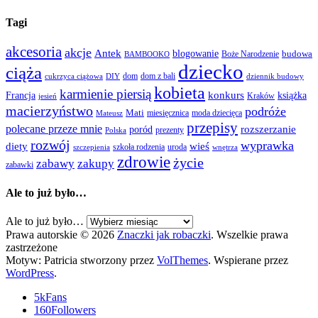
Tagi
akcesoria
akcje
Antek
blogowanie
Boże Narodzenie
budowa
BAMBOOKO
dziecko
ciąża
dom
dom z bali
cukrzyca ciążowa
DIY
dziennik budowy
kobieta
karmienie piersią
Francja
konkurs
książka
Kraków
jesień
macierzyństwo
podróże
Mati
miesięcznica
moda dziecięca
Mateusz
przepisy
polecane przeze mnie
rozszerzanie
poród
prezenty
Polska
rozwój
wyprawka
diety
wieś
szkoła rodzenia
uroda
szczepienia
wnętrza
zdrowie
życie
zabawy
zakupy
zabawki
Ale to już było…
Ale to już było…
Prawa autorskie © 2026
Znaczki jak robaczki
. Wszelkie prawa
zastrzeżone
Motyw: Patricia stworzony przez
VolThemes
. Wspierane przez
WordPress
.
5k
Fans
160
Followers