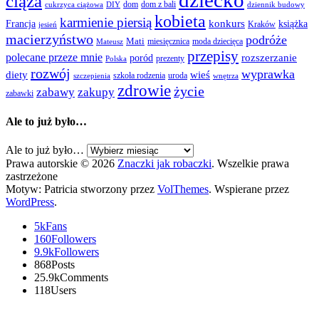
dziecko
ciąża
dom
dom z bali
cukrzyca ciążowa
DIY
dziennik budowy
kobieta
karmienie piersią
Francja
konkurs
książka
Kraków
jesień
macierzyństwo
podróże
Mati
miesięcznica
moda dziecięca
Mateusz
przepisy
polecane przeze mnie
rozszerzanie
poród
prezenty
Polska
rozwój
wyprawka
diety
wieś
szkoła rodzenia
uroda
szczepienia
wnętrza
zdrowie
życie
zabawy
zakupy
zabawki
Ale to już było…
Ale to już było…
Prawa autorskie © 2026
Znaczki jak robaczki
. Wszelkie prawa
zastrzeżone
Motyw: Patricia stworzony przez
VolThemes
. Wspierane przez
WordPress
.
5k
Fans
160
Followers
9.9k
Followers
868
Posts
25.9k
Comments
118
Users