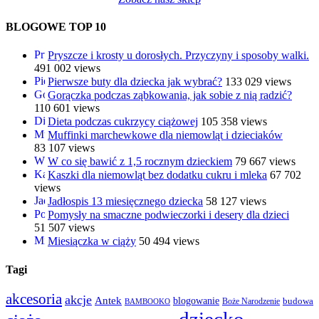
BLOGOWE TOP 10
Pryszcze i krosty u dorosłych. Przyczyny i sposoby walki.
491 002 views
Pierwsze buty dla dziecka jak wybrać?
133 029 views
Gorączka podczas ząbkowania, jak sobie z nią radzić?
110 601 views
Dieta podczas cukrzycy ciążowej
105 358 views
Muffinki marchewkowe dla niemowląt i dzieciaków
83 107 views
W co się bawić z 1,5 rocznym dzieckiem
79 667 views
Kaszki dla niemowląt bez dodatku cukru i mleka
67 702
views
Jadłospis 13 miesięcznego dziecka
58 127 views
Pomysły na smaczne podwieczorki i desery dla dzieci
51 507 views
Miesiączka w ciąży
50 494 views
Tagi
akcesoria
akcje
Antek
blogowanie
Boże Narodzenie
budowa
BAMBOOKO