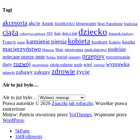
Tagi
akcesoria
akcje
Antek
blogowanie
Boże Narodzenie
budowa
BAMBOOKO
dziecko
ciąża
dom
dom z bali
cukrzyca ciążowa
DIY
dziennik budowy
kobieta
karmienie piersią
Francja
konkurs
książka
Kraków
jesień
macierzyństwo
podróże
Mati
miesięcznica
moda dziecięca
Mateusz
przepisy
polecane przeze mnie
rozszerzanie
poród
prezenty
Polska
rozwój
wyprawka
diety
wieś
szkoła rodzenia
uroda
szczepienia
wnętrza
zdrowie
życie
zabawy
zakupy
zabawki
Ale to już było…
Ale to już było…
Prawa autorskie © 2026
Znaczki jak robaczki
. Wszelkie prawa
zastrzeżone
Motyw: Patricia stworzony przez
VolThemes
. Wspierane przez
WordPress
.
5k
Fans
160
Followers