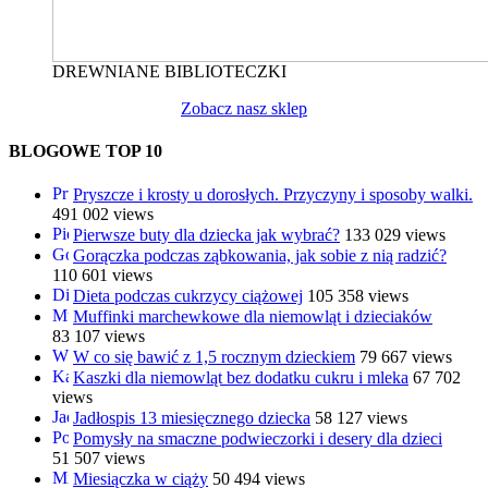
DREWNIANE BIBLIOTECZKI
Zobacz nasz sklep
BLOGOWE TOP 10
Pryszcze i krosty u dorosłych. Przyczyny i sposoby walki.
491 002 views
Pierwsze buty dla dziecka jak wybrać?
133 029 views
Gorączka podczas ząbkowania, jak sobie z nią radzić?
110 601 views
Dieta podczas cukrzycy ciążowej
105 358 views
Muffinki marchewkowe dla niemowląt i dzieciaków
83 107 views
W co się bawić z 1,5 rocznym dzieckiem
79 667 views
Kaszki dla niemowląt bez dodatku cukru i mleka
67 702
views
Jadłospis 13 miesięcznego dziecka
58 127 views
Pomysły na smaczne podwieczorki i desery dla dzieci
51 507 views
Miesiączka w ciąży
50 494 views