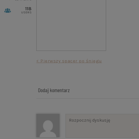
118
USERS
Nawigacja
< Pierwszy spacer po śniegu
wpisu
Dodaj komentarz