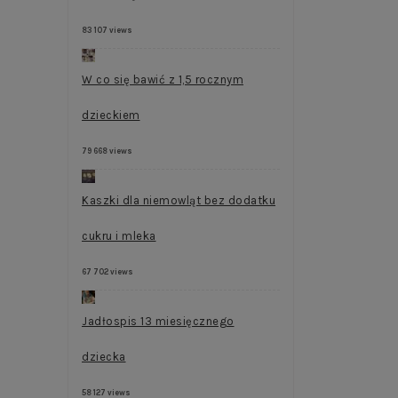
83 107 views
W co się bawić z 1,5 rocznym
dzieckiem
79 668 views
Kaszki dla niemowląt bez dodatku
cukru i mleka
67 702 views
Jadłospis 13 miesięcznego
dziecka
58 127 views