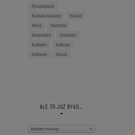
szczepienia
szkoła rodzenia
uroda
wieś
wnętrza
wyprawka
zabawki
zabawy
zakupy
zdrowie
życie
ALE TO JUŻ BYŁO…
Ale
Wybierz miesiąc