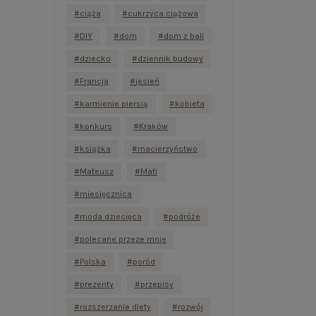
ciąża
cukrzyca ciążowa
DIY
dom
dom z bali
dziecko
dziennik budowy
Francja
jesień
karmienie piersią
kobieta
konkurs
Kraków
książka
macierzyństwo
Mateusz
Mati
miesięcznica
moda dziecięca
podróże
polecane przeze mnie
Polska
poród
prezenty
przepisy
rozszerzanie diety
rozwój