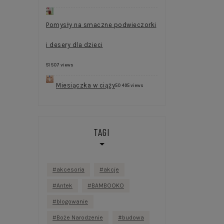
Pomysły na smaczne podwieczorki
i desery dla dzieci
51 507 views
Miesiączka w ciąży
50 495 views
TAGI
akcesoria
akcje
Antek
BAMBOOKO
blogowanie
Boże Narodzenie
budowa