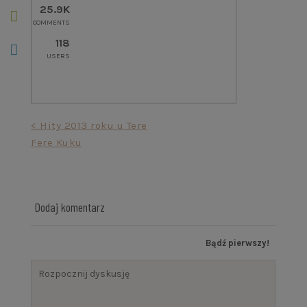
25.9K
COMMENTS
118
USERS
Nawigacja
< Hity 2013 roku u Tere
Fere Kuku
wpisu
Dodaj komentarz
Bądź pierwszy!