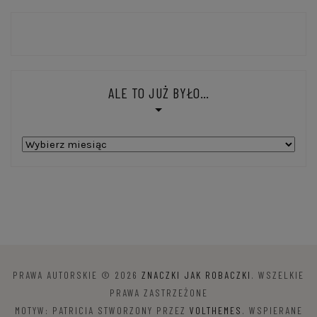
ALE TO JUŻ BYŁO…
Ale
to
już
było…
PRAWA AUTORSKIE © 2026
ZNACZKI JAK ROBACZKI
. WSZELKIE
PRAWA ZASTRZEŻONE
MOTYW: PATRICIA STWORZONY PRZEZ
VOLTHEMES
. WSPIERANE