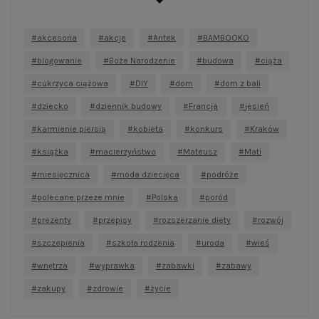
akcesoria
akcje
Antek
BAMBOOKO
blogowanie
Boże Narodzenie
budowa
ciąża
cukrzyca ciążowa
DIY
dom
dom z bali
dziecko
dziennik budowy
Francja
jesień
karmienie piersią
kobieta
konkurs
Kraków
książka
macierzyństwo
Mateusz
Mati
miesięcznica
moda dziecięca
podróże
polecane przeze mnie
Polska
poród
prezenty
przepisy
rozszerzanie diety
rozwój
szczepienia
szkoła rodzenia
uroda
wieś
wnętrza
wyprawka
zabawki
zabawy
zakupy
zdrowie
życie