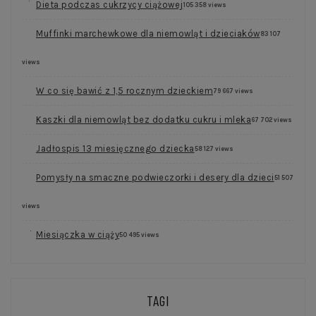
Dieta podczas cukrzycy ciążowej
105 358 views
Muffinki marchewkowe dla niemowląt i dzieciaków
83 107
views
W co się bawić z 1,5 rocznym dzieckiem
79 667 views
Kaszki dla niemowląt bez dodatku cukru i mleka
67 702 views
Jadłospis 13 miesięcznego dziecka
58 127 views
Pomysły na smaczne podwieczorki i desery dla dzieci
51 507
views
Miesiączka w ciąży
50 495 views
TAGI