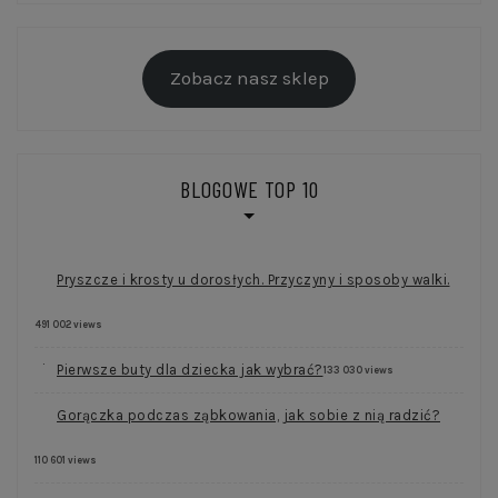
Zobacz nasz sklep
BLOGOWE TOP 10
Pryszcze i krosty u dorosłych. Przyczyny i sposoby walki.
491 002 views
Pierwsze buty dla dziecka jak wybrać?
133 030 views
Gorączka podczas ząbkowania, jak sobie z nią radzić?
110 601 views