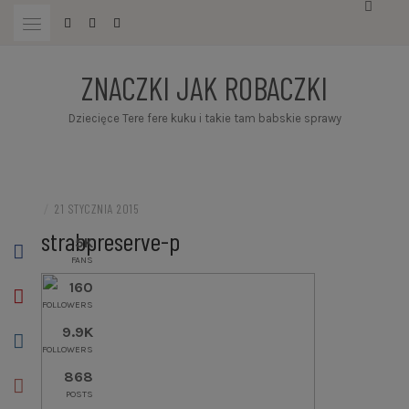
Przejdź
do
treści
ZNACZKI JAK ROBACZKI
Dziecięce Tere fere kuku i takie tam babskie sprawy
/
21 STYCZNIA 2015
strabpreserve-p
5K
FANS
160
FOLLOWERS
9.9K
FOLLOWERS
868
POSTS