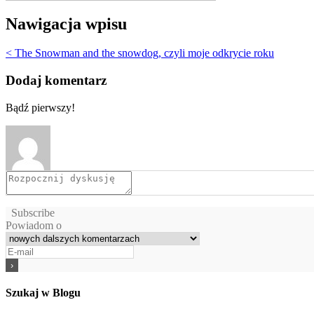
Nawigacja wpisu
< The Snowman and the snowdog, czyli moje odkrycie roku
Dodaj komentarz
Bądź pierwszy!
Subscribe
Powiadom o
Szukaj w Blogu