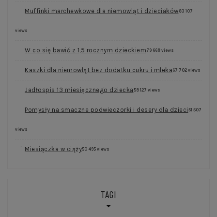
Muffinki marchewkowe dla niemowląt i dzieciaków
83 107
views
W co się bawić z 1,5 rocznym dzieckiem
79 668 views
Kaszki dla niemowląt bez dodatku cukru i mleka
67 702 views
Jadłospis 13 miesięcznego dziecka
58 127 views
Pomysły na smaczne podwieczorki i desery dla dzieci
51 507
views
Miesiączka w ciąży
50 495 views
TAGI