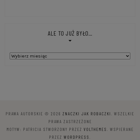
ALE TO JUŻ BYŁO…
Ale
to
już
było…
PRAWA AUTORSKIE © 2026
ZNACZKI JAK ROBACZKI
. WSZELKIE
PRAWA ZASTRZEŻONE
MOTYW: PATRICIA STWORZONY PRZEZ
VOLTHEMES
. WSPIERANE
PRZEZ
WORDPRESS
.