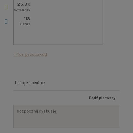
25.9K
COMMENTS
118
USERS
Nawigacja
< Tor przeszkód
wpisu
Dodaj komentarz
Bądź pierwszy!