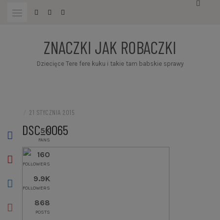
Przejdź
do
treści
ZNACZKI JAK ROBACZKI
Dziecięce Tere fere kuku i takie tam babskie sprawy
/
21 STYCZNIA 2015
DSC_0065
5K
FANS
160
FOLLOWERS
9.9K
FOLLOWERS
868
POSTS