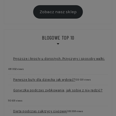
Zobacz nasz sklep
BLOGOWE TOP 10
Pryszcze i krosty u dorosłych. Przyczyny i sposoby walki.
491 002 views
Pierwsze buty dla dziecka jak wybrać?
133 031 views
Gorączka podczas ząbkowania, jak sobie z nią radzić?
110 601 views
Dieta podczas cukrzycy ciążowej
105 358 views