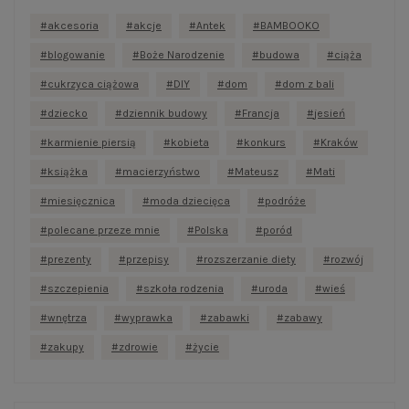
akcesoria
akcje
Antek
BAMBOOKO
blogowanie
Boże Narodzenie
budowa
ciąża
cukrzyca ciążowa
DIY
dom
dom z bali
dziecko
dziennik budowy
Francja
jesień
karmienie piersią
kobieta
konkurs
Kraków
książka
macierzyństwo
Mateusz
Mati
miesięcznica
moda dziecięca
podróże
polecane przeze mnie
Polska
poród
prezenty
przepisy
rozszerzanie diety
rozwój
szczepienia
szkoła rodzenia
uroda
wieś
wnętrza
wyprawka
zabawki
zabawy
zakupy
zdrowie
życie