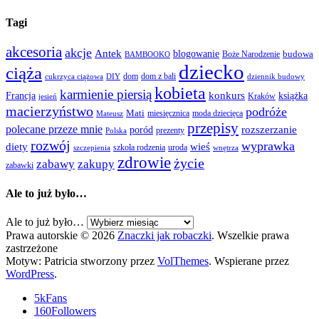
Tagi
akcesoria
akcje
Antek
blogowanie
Boże Narodzenie
budowa
BAMBOOKO
dziecko
ciąża
dom
dom z bali
cukrzyca ciążowa
DIY
dziennik budowy
kobieta
karmienie piersią
Francja
konkurs
książka
Kraków
jesień
macierzyństwo
podróże
Mati
miesięcznica
moda dziecięca
Mateusz
przepisy
polecane przeze mnie
rozszerzanie
poród
prezenty
Polska
rozwój
wyprawka
diety
wieś
szkoła rodzenia
uroda
szczepienia
wnętrza
zdrowie
życie
zabawy
zakupy
zabawki
Ale to już było…
Ale to już było…
Prawa autorskie © 2026
Znaczki jak robaczki
. Wszelkie prawa
zastrzeżone
Motyw: Patricia stworzony przez
VolThemes
. Wspierane przez
WordPress
.
5k
Fans
160
Followers