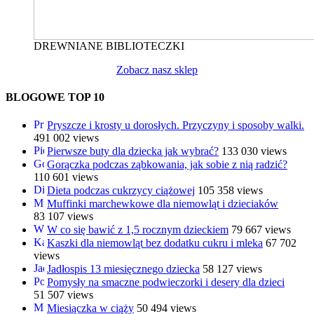
DREWNIANE BIBLIOTECZKI
Zobacz nasz sklep
BLOGOWE TOP 10
Pryszcze i krosty u dorosłych. Przyczyny i sposoby walki.
491 002 views
Pierwsze buty dla dziecka jak wybrać?
133 030 views
Gorączka podczas ząbkowania, jak sobie z nią radzić?
110 601 views
Dieta podczas cukrzycy ciążowej
105 358 views
Muffinki marchewkowe dla niemowląt i dzieciaków
83 107 views
W co się bawić z 1,5 rocznym dzieckiem
79 667 views
Kaszki dla niemowląt bez dodatku cukru i mleka
67 702
views
Jadłospis 13 miesięcznego dziecka
58 127 views
Pomysły na smaczne podwieczorki i desery dla dzieci
51 507 views
Miesiączka w ciąży
50 494 views