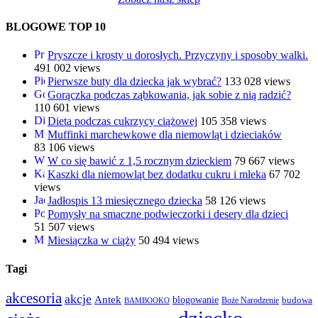
BLOGOWE TOP 10
Pryszcze i krosty u dorosłych. Przyczyny i sposoby walki.
491 002 views
Pierwsze buty dla dziecka jak wybrać?
133 028 views
Gorączka podczas ząbkowania, jak sobie z nią radzić?
110 601 views
Dieta podczas cukrzycy ciążowej
105 358 views
Muffinki marchewkowe dla niemowląt i dzieciaków
83 106 views
W co się bawić z 1,5 rocznym dzieckiem
79 667 views
Kaszki dla niemowląt bez dodatku cukru i mleka
67 702
views
Jadłospis 13 miesięcznego dziecka
58 126 views
Pomysły na smaczne podwieczorki i desery dla dzieci
51 507 views
Miesiączka w ciąży
50 494 views
Tagi
akcesoria
akcje
Antek
blogowanie
Boże Narodzenie
budowa
BAMBOOKO