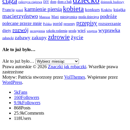
dziecko
ciąża
dom
dom z bali
cukrzyca ciążowa
DIY
dziennik budowy
kobieta
karmienie piersią
Francja
konkurs
książka
Kraków
jesień
macierzyństwo
podróże
Mati
miesięcznica
moda dziecięca
Mateusz
przepisy
polecane przeze mnie
rozszerzanie
poród
prezenty
Polska
rozwój
wyprawka
diety
wieś
szkoła rodzenia
uroda
szczepienia
wnętrza
zdrowie
życie
zabawy
zakupy
zabawki
Ale to już było…
Ale to już było…
Prawa autorskie © 2026
Znaczki jak robaczki
. Wszelkie prawa
zastrzeżone
Motyw: Patricia stworzony przez
VolThemes
. Wspierane przez
WordPress
.
5k
Fans
160
Followers
9.9k
Followers
868
Posts
25.9k
Comments
118
Users