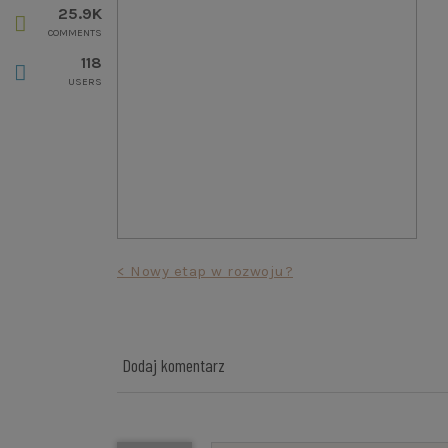
25.9K
COMMENTS
118
USERS
Nawigacja
< Nowy etap w rozwoju?
wpisu
Dodaj komentarz