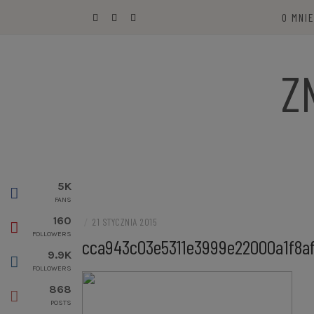
Przejdź
O MNI
do
treści
Z
5K
FANS
160
/
21 STYCZNIA 2015
FOLLOWERS
cca943c03e5311e3999e22000a1f8a
9.9K
FOLLOWERS
868
POSTS