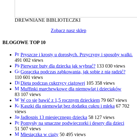
DREWNIANE BIBLIOTECZKI
Zobacz nasz sklep
BLOGOWE TOP 10
Pryszcze i krosty u dorosłych. Przyczyny i sposoby walki.
491 002 views
Pierwsze buty dla dziecka jak wybrać?
133 030 views
Gorączka podczas ząbkowania, jak sobie z nią radzić?
110 601 views
Dieta podczas cukrzycy ciążowej
105 358 views
Muffinki marchewkowe dla niemowląt i dzieciaków
83 107 views
W co się bawić z 1,5 rocznym dzieckiem
79 667 views
Kaszki dla niemowląt bez dodatku cukru i mleka
67 702
views
Jadłospis 13 miesięcznego dziecka
58 127 views
Pomysły na smaczne podwieczorki i desery dla dzieci
51 507 views
Miesiączka w ciąży
50 495 views