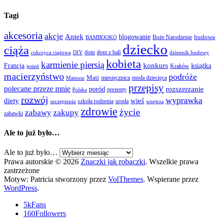
Tagi
akcesoria
akcje
Antek
blogowanie
Boże Narodzenie
budowa
BAMBOOKO
dziecko
ciąża
dom
dom z bali
cukrzyca ciążowa
DIY
dziennik budowy
kobieta
karmienie piersią
Francja
konkurs
książka
Kraków
jesień
macierzyństwo
podróże
Mati
miesięcznica
moda dziecięca
Mateusz
przepisy
polecane przeze mnie
rozszerzanie
poród
prezenty
Polska
rozwój
wyprawka
diety
wieś
szkoła rodzenia
uroda
szczepienia
wnętrza
zdrowie
życie
zabawy
zakupy
zabawki
Ale to już było…
Ale to już było…
Prawa autorskie © 2026
Znaczki jak robaczki
. Wszelkie prawa
zastrzeżone
Motyw: Patricia stworzony przez
VolThemes
. Wspierane przez
WordPress
.
5k
Fans
160
Followers