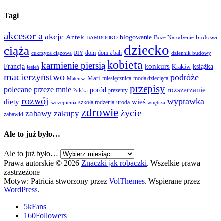
Tagi
akcesoria
akcje
Antek
blogowanie
Boże Narodzenie
budowa
BAMBOOKO
dziecko
ciąża
dom
dom z bali
cukrzyca ciążowa
DIY
dziennik budowy
kobieta
karmienie piersią
Francja
konkurs
książka
Kraków
jesień
macierzyństwo
podróże
Mati
miesięcznica
moda dziecięca
Mateusz
przepisy
polecane przeze mnie
rozszerzanie
poród
prezenty
Polska
rozwój
wyprawka
diety
wieś
szkoła rodzenia
uroda
szczepienia
wnętrza
zdrowie
życie
zabawy
zakupy
zabawki
Ale to już było…
Ale to już było…
Prawa autorskie © 2026
Znaczki jak robaczki
. Wszelkie prawa
zastrzeżone
Motyw: Patricia stworzony przez
VolThemes
. Wspierane przez
WordPress
.
5k
Fans
160
Followers