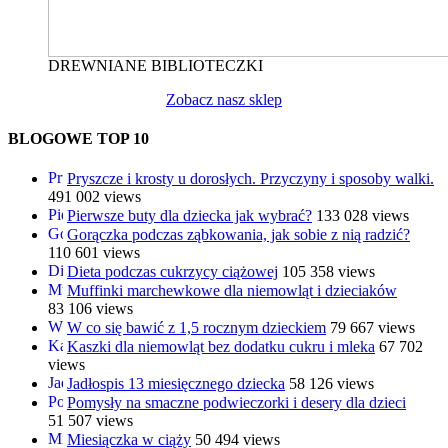
DREWNIANE BIBLIOTECZKI
Zobacz nasz sklep
BLOGOWE TOP 10
Pryszcze i krosty u dorosłych. Przyczyny i sposoby walki.
491 002 views
Pierwsze buty dla dziecka jak wybrać?
133 028 views
Gorączka podczas ząbkowania, jak sobie z nią radzić?
110 601 views
Dieta podczas cukrzycy ciążowej
105 358 views
Muffinki marchewkowe dla niemowląt i dzieciaków
83 106 views
W co się bawić z 1,5 rocznym dzieckiem
79 667 views
Kaszki dla niemowląt bez dodatku cukru i mleka
67 702
views
Jadłospis 13 miesięcznego dziecka
58 126 views
Pomysły na smaczne podwieczorki i desery dla dzieci
51 507 views
Miesiączka w ciąży
50 494 views