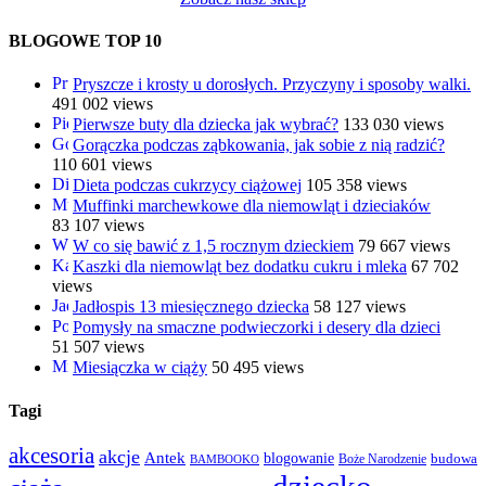
BLOGOWE TOP 10
Pryszcze i krosty u dorosłych. Przyczyny i sposoby walki.
491 002 views
Pierwsze buty dla dziecka jak wybrać?
133 030 views
Gorączka podczas ząbkowania, jak sobie z nią radzić?
110 601 views
Dieta podczas cukrzycy ciążowej
105 358 views
Muffinki marchewkowe dla niemowląt i dzieciaków
83 107 views
W co się bawić z 1,5 rocznym dzieckiem
79 667 views
Kaszki dla niemowląt bez dodatku cukru i mleka
67 702
views
Jadłospis 13 miesięcznego dziecka
58 127 views
Pomysły na smaczne podwieczorki i desery dla dzieci
51 507 views
Miesiączka w ciąży
50 495 views
Tagi
akcesoria
akcje
Antek
blogowanie
Boże Narodzenie
budowa
BAMBOOKO