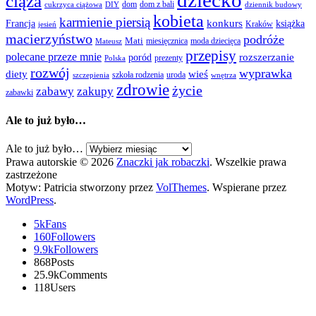
dziecko
ciąża
dom
dom z bali
cukrzyca ciążowa
DIY
dziennik budowy
kobieta
karmienie piersią
Francja
konkurs
książka
Kraków
jesień
macierzyństwo
podróże
Mati
miesięcznica
moda dziecięca
Mateusz
przepisy
polecane przeze mnie
rozszerzanie
poród
prezenty
Polska
rozwój
wyprawka
diety
wieś
szkoła rodzenia
uroda
szczepienia
wnętrza
zdrowie
życie
zabawy
zakupy
zabawki
Ale to już było…
Ale to już było…
Prawa autorskie © 2026
Znaczki jak robaczki
. Wszelkie prawa
zastrzeżone
Motyw: Patricia stworzony przez
VolThemes
. Wspierane przez
WordPress
.
5k
Fans
160
Followers
9.9k
Followers
868
Posts
25.9k
Comments
118
Users