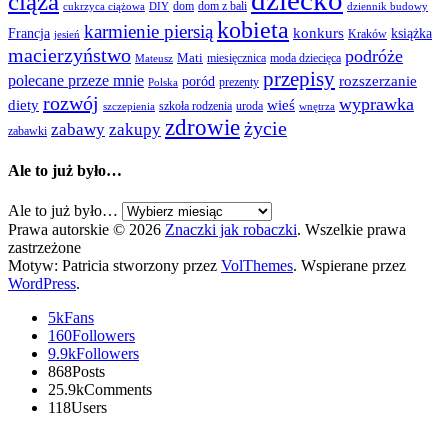
dziecko
ciąża
dom
dom z bali
cukrzyca ciążowa
DIY
dziennik budowy
kobieta
karmienie piersią
Francja
konkurs
książka
Kraków
jesień
macierzyństwo
podróże
Mati
miesięcznica
moda dziecięca
Mateusz
przepisy
polecane przeze mnie
rozszerzanie
poród
prezenty
Polska
rozwój
wyprawka
diety
wieś
szkoła rodzenia
uroda
szczepienia
wnętrza
zdrowie
życie
zabawy
zakupy
zabawki
Ale to już było…
Ale to już było…
Prawa autorskie © 2026
Znaczki jak robaczki
. Wszelkie prawa
zastrzeżone
Motyw: Patricia stworzony przez
VolThemes
. Wspierane przez
WordPress
.
5k
Fans
160
Followers
9.9k
Followers
868
Posts
25.9k
Comments
118
Users