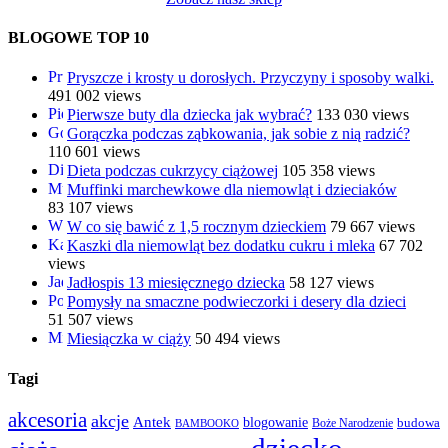
BLOGOWE TOP 10
Pryszcze i krosty u dorosłych. Przyczyny i sposoby walki.
491 002 views
Pierwsze buty dla dziecka jak wybrać?
133 030 views
Gorączka podczas ząbkowania, jak sobie z nią radzić?
110 601 views
Dieta podczas cukrzycy ciążowej
105 358 views
Muffinki marchewkowe dla niemowląt i dzieciaków
83 107 views
W co się bawić z 1,5 rocznym dzieckiem
79 667 views
Kaszki dla niemowląt bez dodatku cukru i mleka
67 702
views
Jadłospis 13 miesięcznego dziecka
58 127 views
Pomysły na smaczne podwieczorki i desery dla dzieci
51 507 views
Miesiączka w ciąży
50 494 views
Tagi
akcesoria
akcje
Antek
blogowanie
Boże Narodzenie
budowa
BAMBOOKO