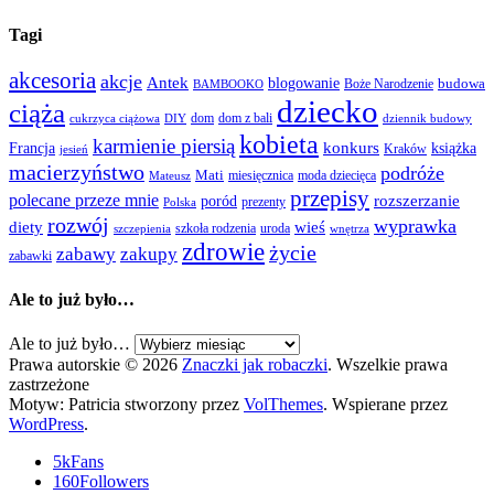
Tagi
akcesoria
akcje
Antek
blogowanie
Boże Narodzenie
budowa
BAMBOOKO
dziecko
ciąża
dom
dom z bali
cukrzyca ciążowa
DIY
dziennik budowy
kobieta
karmienie piersią
Francja
konkurs
książka
Kraków
jesień
macierzyństwo
podróże
Mati
miesięcznica
moda dziecięca
Mateusz
przepisy
polecane przeze mnie
rozszerzanie
poród
prezenty
Polska
rozwój
wyprawka
diety
wieś
szkoła rodzenia
uroda
szczepienia
wnętrza
zdrowie
życie
zabawy
zakupy
zabawki
Ale to już było…
Ale to już było…
Prawa autorskie © 2026
Znaczki jak robaczki
. Wszelkie prawa
zastrzeżone
Motyw: Patricia stworzony przez
VolThemes
. Wspierane przez
WordPress
.
5k
Fans
160
Followers