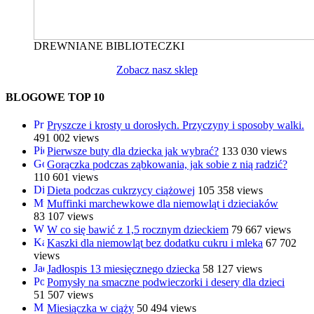
DREWNIANE BIBLIOTECZKI
Zobacz nasz sklep
BLOGOWE TOP 10
Pryszcze i krosty u dorosłych. Przyczyny i sposoby walki.
491 002 views
Pierwsze buty dla dziecka jak wybrać?
133 030 views
Gorączka podczas ząbkowania, jak sobie z nią radzić?
110 601 views
Dieta podczas cukrzycy ciążowej
105 358 views
Muffinki marchewkowe dla niemowląt i dzieciaków
83 107 views
W co się bawić z 1,5 rocznym dzieckiem
79 667 views
Kaszki dla niemowląt bez dodatku cukru i mleka
67 702
views
Jadłospis 13 miesięcznego dziecka
58 127 views
Pomysły na smaczne podwieczorki i desery dla dzieci
51 507 views
Miesiączka w ciąży
50 494 views