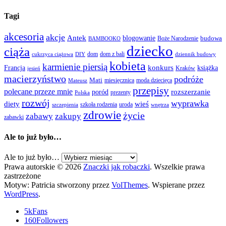
Tagi
akcesoria
akcje
Antek
blogowanie
Boże Narodzenie
budowa
BAMBOOKO
dziecko
ciąża
dom
dom z bali
cukrzyca ciążowa
DIY
dziennik budowy
kobieta
karmienie piersią
Francja
konkurs
książka
Kraków
jesień
macierzyństwo
podróże
Mati
miesięcznica
moda dziecięca
Mateusz
przepisy
polecane przeze mnie
rozszerzanie
poród
prezenty
Polska
rozwój
wyprawka
diety
wieś
szkoła rodzenia
uroda
szczepienia
wnętrza
zdrowie
życie
zabawy
zakupy
zabawki
Ale to już było…
Ale to już było…
Prawa autorskie © 2026
Znaczki jak robaczki
. Wszelkie prawa
zastrzeżone
Motyw: Patricia stworzony przez
VolThemes
. Wspierane przez
WordPress
.
5k
Fans
160
Followers