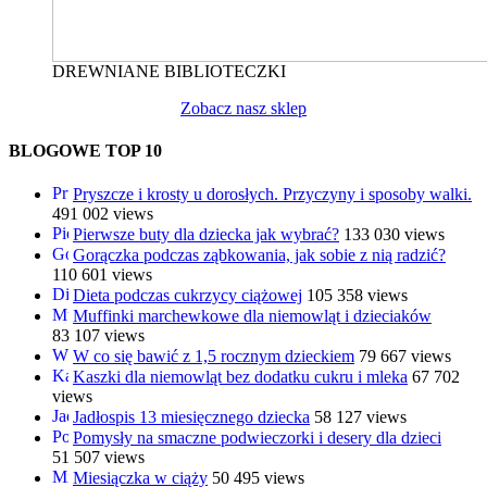
DREWNIANE BIBLIOTECZKI
Zobacz nasz sklep
BLOGOWE TOP 10
Pryszcze i krosty u dorosłych. Przyczyny i sposoby walki.
491 002 views
Pierwsze buty dla dziecka jak wybrać?
133 030 views
Gorączka podczas ząbkowania, jak sobie z nią radzić?
110 601 views
Dieta podczas cukrzycy ciążowej
105 358 views
Muffinki marchewkowe dla niemowląt i dzieciaków
83 107 views
W co się bawić z 1,5 rocznym dzieckiem
79 667 views
Kaszki dla niemowląt bez dodatku cukru i mleka
67 702
views
Jadłospis 13 miesięcznego dziecka
58 127 views
Pomysły na smaczne podwieczorki i desery dla dzieci
51 507 views
Miesiączka w ciąży
50 495 views