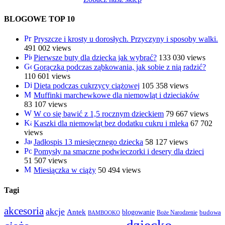
BLOGOWE TOP 10
Pryszcze i krosty u dorosłych. Przyczyny i sposoby walki.
491 002 views
Pierwsze buty dla dziecka jak wybrać?
133 030 views
Gorączka podczas ząbkowania, jak sobie z nią radzić?
110 601 views
Dieta podczas cukrzycy ciążowej
105 358 views
Muffinki marchewkowe dla niemowląt i dzieciaków
83 107 views
W co się bawić z 1,5 rocznym dzieckiem
79 667 views
Kaszki dla niemowląt bez dodatku cukru i mleka
67 702
views
Jadłospis 13 miesięcznego dziecka
58 127 views
Pomysły na smaczne podwieczorki i desery dla dzieci
51 507 views
Miesiączka w ciąży
50 494 views
Tagi
akcesoria
akcje
Antek
blogowanie
Boże Narodzenie
budowa
BAMBOOKO