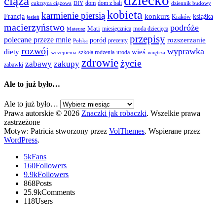
dziecko
ciąża
dom
dom z bali
cukrzyca ciążowa
DIY
dziennik budowy
kobieta
karmienie piersią
Francja
konkurs
książka
Kraków
jesień
macierzyństwo
podróże
Mati
miesięcznica
moda dziecięca
Mateusz
przepisy
polecane przeze mnie
rozszerzanie
poród
prezenty
Polska
rozwój
wyprawka
diety
wieś
szkoła rodzenia
uroda
szczepienia
wnętrza
zdrowie
życie
zabawy
zakupy
zabawki
Ale to już było…
Ale to już było…
Prawa autorskie © 2026
Znaczki jak robaczki
. Wszelkie prawa
zastrzeżone
Motyw: Patricia stworzony przez
VolThemes
. Wspierane przez
WordPress
.
5k
Fans
160
Followers
9.9k
Followers
868
Posts
25.9k
Comments
118
Users