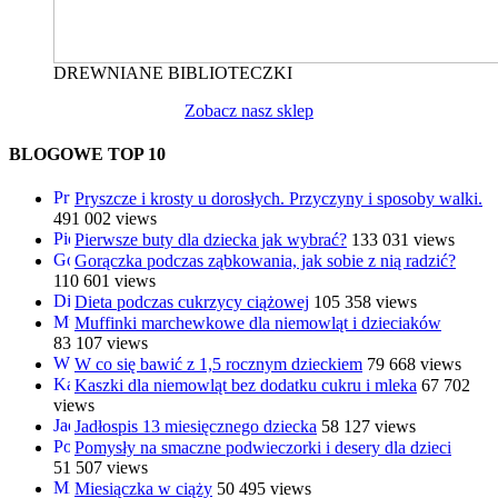
DREWNIANE BIBLIOTECZKI
Zobacz nasz sklep
BLOGOWE TOP 10
Pryszcze i krosty u dorosłych. Przyczyny i sposoby walki.
491 002 views
Pierwsze buty dla dziecka jak wybrać?
133 031 views
Gorączka podczas ząbkowania, jak sobie z nią radzić?
110 601 views
Dieta podczas cukrzycy ciążowej
105 358 views
Muffinki marchewkowe dla niemowląt i dzieciaków
83 107 views
W co się bawić z 1,5 rocznym dzieckiem
79 668 views
Kaszki dla niemowląt bez dodatku cukru i mleka
67 702
views
Jadłospis 13 miesięcznego dziecka
58 127 views
Pomysły na smaczne podwieczorki i desery dla dzieci
51 507 views
Miesiączka w ciąży
50 495 views