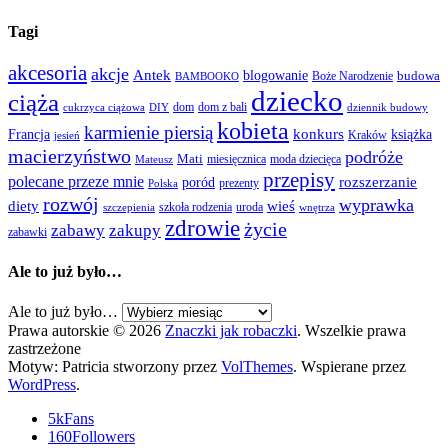
Tagi
akcesoria
akcje
Antek
blogowanie
Boże Narodzenie
budowa
BAMBOOKO
dziecko
ciąża
dom
dom z bali
cukrzyca ciążowa
DIY
dziennik budowy
kobieta
karmienie piersią
Francja
konkurs
książka
Kraków
jesień
macierzyństwo
podróże
Mati
miesięcznica
moda dziecięca
Mateusz
przepisy
polecane przeze mnie
rozszerzanie
poród
prezenty
Polska
rozwój
wyprawka
diety
wieś
szkoła rodzenia
uroda
szczepienia
wnętrza
zdrowie
życie
zabawy
zakupy
zabawki
Ale to już było…
Ale to już było…
Prawa autorskie © 2026
Znaczki jak robaczki
. Wszelkie prawa
zastrzeżone
Motyw: Patricia stworzony przez
VolThemes
. Wspierane przez
WordPress
.
5k
Fans
160
Followers