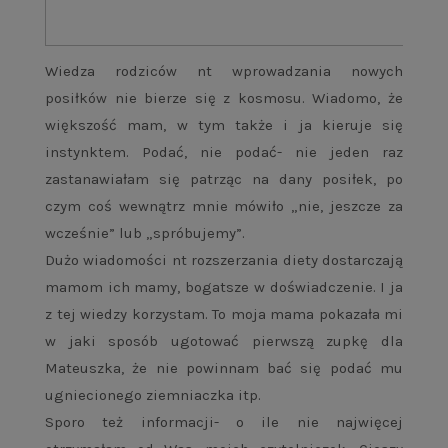
Wiedza rodziców nt wprowadzania nowych
posiłków nie bierze się z kosmosu. Wiadomo, że
większość mam, w tym także i ja kieruje się
instynktem. Podać, nie podać- nie jeden raz
zastanawiałam się patrząc na dany posiłek, po
czym coś wewnątrz mnie mówiło „nie, jeszcze za
wcześnie” lub „spróbujemy”.
Dużo wiadomości nt rozszerzania diety dostarczają
mamom ich mamy, bogatsze w doświadczenie. I ja
z tej wiedzy korzystam. To moja mama pokazała mi
w jaki sposób ugotować pierwszą zupkę dla
Mateuszka, że nie powinnam bać się podać mu
ugniecionego ziemniaczka itp.
Sporo też informacji- o ile nie najwięcej