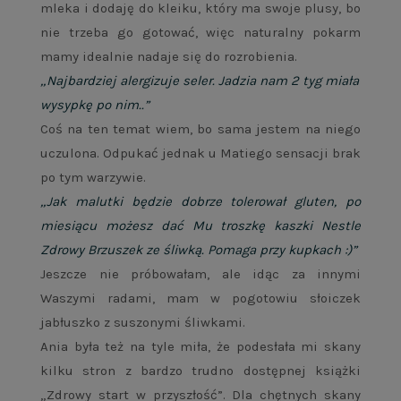
mleka i dodaję do kleiku, który ma swoje plusy, bo
nie trzeba go gotować, więc naturalny pokarm
mamy idealnie nadaje się do rozrobienia.
„Najbardziej alergizuje seler. Jadzia nam 2 tyg miała
wysypkę po nim..”
Coś na ten temat wiem, bo sama jestem na niego
uczulona. Odpukać jednak u Matiego sensacji brak
po tym warzywie.
„Jak malutki będzie dobrze tolerował gluten, po
miesiącu możesz dać Mu troszkę kaszki Nestle
Zdrowy Brzuszek ze śliwką. Pomaga przy kupkach :)”
Jeszcze nie próbowałam, ale idąc za innymi
Waszymi radami, mam w pogotowiu słoiczek
jabłuszko z suszonymi śliwkami.
Ania była też na tyle miła, że podesłała mi skany
kilku stron z bardzo trudno dostępnej książki
„Zdrowy start w przyszłość”. Dla chętnych skany