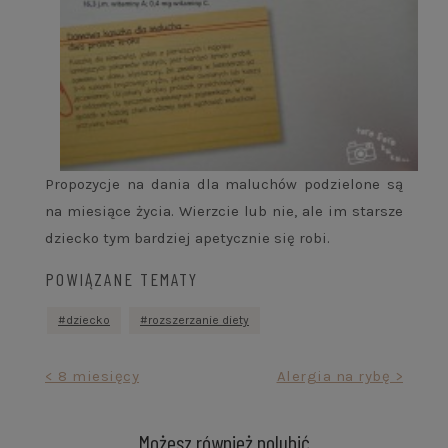
Propozycje na dania dla maluchów podzielone są
na miesiące życia. Wierzcie lub nie, ale im starsze
dziecko tym bardziej apetycznie się robi.
POWIĄZANE TEMATY
dziecko
rozszerzanie diety
Nawigacja
< 8 miesięcy
Alergia na rybę >
wpisu
Możesz również polubić