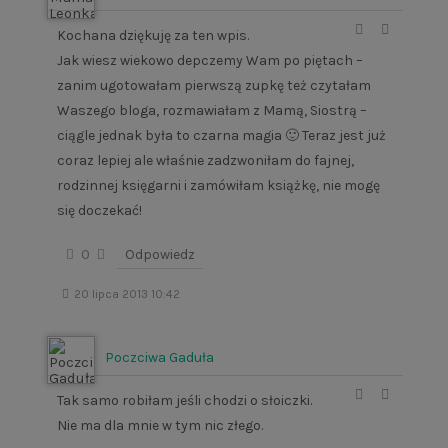
Kochana dziękuję za ten wpis.
Jak wiesz wiekowo depczemy Wam po piętach –
zanim ugotowałam pierwszą zupkę też czytałam
Waszego bloga, rozmawiałam z Mamą, Siostrą –
ciągle jednak była to czarna magia 🙂 Teraz jest już
coraz lepiej ale właśnie zadzwoniłam do fajnej,
rodzinnej księgarni i zamówiłam książkę, nie mogę
się doczekać!
0
Odpowiedz
20 lipca 2013 10:42
Poczciwa Gaduła
Tak samo robiłam jeśli chodzi o słoiczki.
Nie ma dla mnie w tym nic złego.