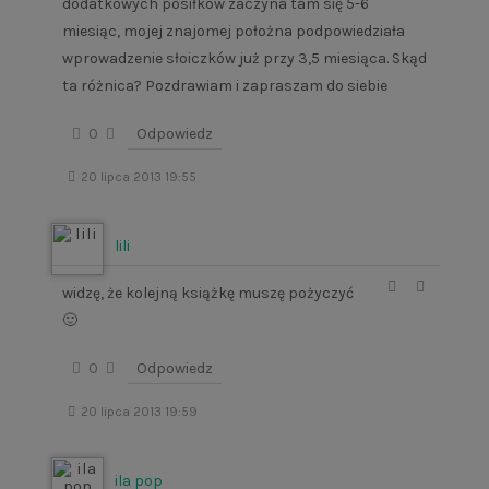
dodatkowych posiłków zaczyna tam się 5-6
miesiąc, mojej znajomej położna podpowiedziała
wprowadzenie słoiczków już przy 3,5 miesiąca. Skąd
ta różnica? Pozdrawiam i zapraszam do siebie
0
Odpowiedz
20 lipca 2013 19:55
lili
widzę, że kolejną książkę muszę pożyczyć
🙂
0
Odpowiedz
20 lipca 2013 19:59
ila pop