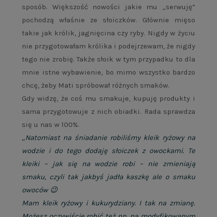
sposób. Większość nowości jakie mu „serwuję”
pochodzą właśnie ze słoiczków. Głównie mięso
takie jak królik, jagnięcina czy ryby. Nigdy w życiu
nie przygotowałam królika i podejrzewam, że nigdy
tego nie zrobię. Także słoik w tym przypadku to dla
mnie istne wybawienie, bo mimo wszystko bardzo
chcę, żeby Mati spróbował różnych smaków.
Gdy widzę, że coś mu smakuje, kupuję produkty i
sama przygotowuje z nich obiadki. Rada sprawdza
się u nas w 100%.
„Natomiast na śniadanie robiliśmy kleik ryżowy na
wodzie i do tego dodaję słoiczek z owockami. Te
kleiki – jak się na wodzie robi – nie zmieniają
smaku, czyli tak jakbyś jadła kaszkę ale o smaku
owoców 😉
Mam kleik ryżowy i kukurydziany. I tak na zmianę.
Możesz oczywiście robić też np. na modyfikowanym