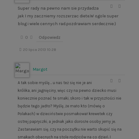
Super rady na pewno nam sie przydadza
jak I my zaczniemy rozszerzac diete.W ogole super
blog i wiele cennych rad.pozdrawiam serdecznie:)
0
Odpowiedz
20 lipca 2013 10:28
Margot
A tak sobie myślę… u nas też się nie je ani
królika, ani jagnięciny, więc czy na pewno dziecko musi
koniecznie poznać te smaki, skoro i tak w przyszłości nie
będzie tego jadło? Myślę, że mało kto (mówię o
Polakach) w dzieciństwie posmakował krewetek czy
ostrej papryczki, a jednak jako dorosłe osoby jemy je.
Zastanawiam się, czy na początku nie warto skupić się na
smakach obecnych na stole rodziców na co dzień. I