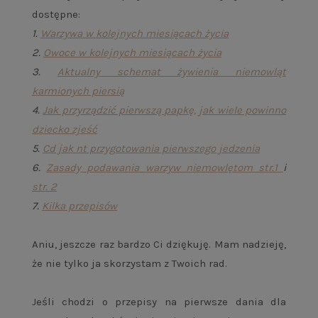
dostępne:
1.
Warzywa w kolejnych miesiącach życia
2.
Owoce w kolejnych miesiącach życia
3.
Aktualny schemat żywienia niemowląt
karmionych piersią
4.
Jak przyrządzić pierwszą papkę, jak wiele powinno
dziecko zjeść
5.
Cd jak nt przygotowania pierwszego jedzenia
6.
Zasady podawania warzyw niemowlętom str.1
i
str. 2
7.
Kilka przepisów
Aniu, jeszcze raz bardzo Ci dziękuję. Mam nadzieję,
że nie tylko ja skorzystam z Twoich rad.
Jeśli chodzi o przepisy na pierwsze dania dla