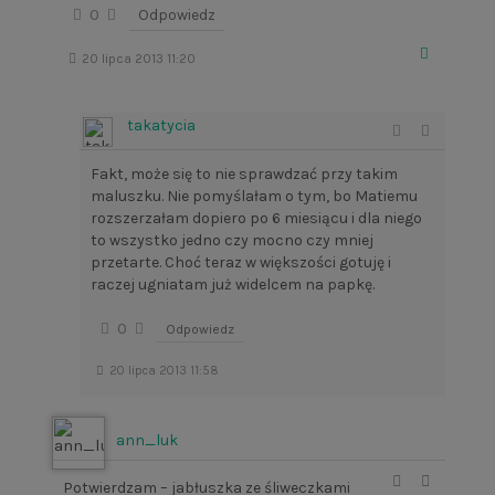
0
Odpowiedz
20 lipca 2013 11:20
takatycia
Fakt, może się to nie sprawdzać przy takim
maluszku. Nie pomyślałam o tym, bo Matiemu
rozszerzałam dopiero po 6 miesiącu i dla niego
to wszystko jedno czy mocno czy mniej
przetarte. Choć teraz w większości gotuję i
raczej ugniatam już widelcem na papkę.
0
Odpowiedz
20 lipca 2013 11:58
ann_luk
Potwierdzam – jabłuszka ze śliweczkami