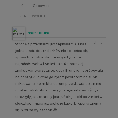
0
Odpowiedz
20 lipca 2013 11:11
mamaBruna
Stronę z przepisami już zapisałam:) U nas
jednak rada dot. słoiczków nie do końca się
sprawdziła , słoiczki – mówię o tych dla
najmłodszych 4 i 5mieś sa dużo bardziej
zmiksowane-przetarte, kiedy Bruno ich spróbowała
na początku ciężko go było z powrotem na zupki
miksowane moim blenderem przestawić, bo on nie
robił aż tak drobnej masy, dlatego odstawiliśmy i
teraz gdy jest starszy jest już ok , zupki po 7 mieś w
słoiczkach maja już większe kawałki więc ratujemy
się nimi na wyjazdach 🙂