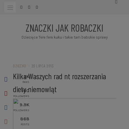
Przejdź
do
treści
ZNACZKI JAK ROBACZKI
Dziecięce Tere fere kuku i takie tam babskie sprawy
DZIECKO
/
20 LIPCA 2013
Kilka Waszych rad nt rozszerzania
5K
FANS
diety niemowląt
160
FOLLOWERS
9.9K
FOLLOWERS
868
POSTS