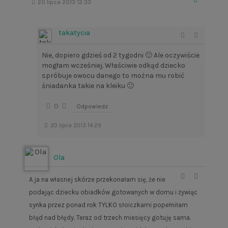
20 lipca 2013 12:33
takatycia
Nie, dopiero gdzieś od 2 tygodni 🙂 Ale oczywiście
mogłam wcześniej. Właściwie odkąd dziecko
spróbuje owocu danego to można mu robić
śniadanka takie na kleiku 🙂
0
Odpowiedz
20 lipca 2013 14:29
Ola
A ja na własnej skórze przekonałam się, że nie
podając dziecku obiadków gotowanych w domu i żywiąc
synka przez ponad rok TYLKO słoiczkami popełniłam
błąd nad błędy. Teraz od trzech miesięcy gotuję sama.