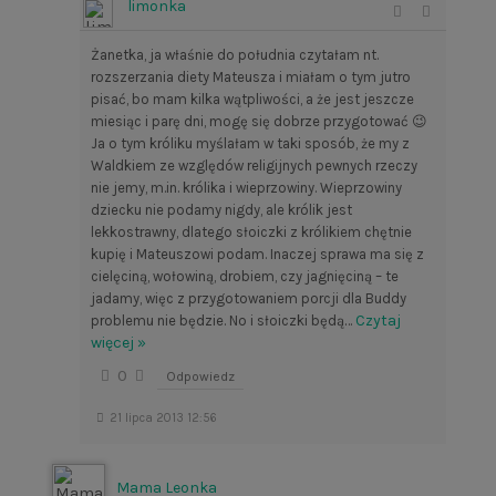
limonka
Żanetka, ja właśnie do południa czytałam nt.
rozszerzania diety Mateusza i miałam o tym jutro
pisać, bo mam kilka wątpliwości, a że jest jeszcze
miesiąc i parę dni, mogę się dobrze przygotować 😉
Ja o tym króliku myślałam w taki sposób, że my z
Waldkiem ze względów religijnych pewnych rzeczy
nie jemy, m.in. królika i wieprzowiny. Wieprzowiny
dziecku nie podamy nigdy, ale królik jest
lekkostrawny, dlatego słoiczki z królikiem chętnie
kupię i Mateuszowi podam. Inaczej sprawa ma się z
cielęciną, wołowiną, drobiem, czy jagnięciną – te
jadamy, więc z przygotowaniem porcji dla Buddy
…
Czytaj
problemu nie będzie. No i słoiczki będą
więcej »
0
Odpowiedz
21 lipca 2013 12:56
Mama Leonka