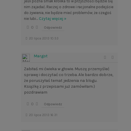
jeśli pozna smak królika to w przyszłości będzie się
nim zajadać. Raczej o zdrowe i racjonalne podejście
do żywienia, nie będzie mieć problemów, że czegoś
…
Czytaj więcej »
nie lubi
0
Odpowiedz
20 lipca 2013 10:53
Margot
Zabiłaś mi ćwieka w głowie. Muszę przemyśleć
sprawę i doczytać co trzeba. Ale bardzo dobrze,
że poruszyłaś temat jedzenia na blogu.
Książkę z przepisami już zamówiłam:)
pozdrawiam
0
Odpowiedz
20 lipca 2013 16:31