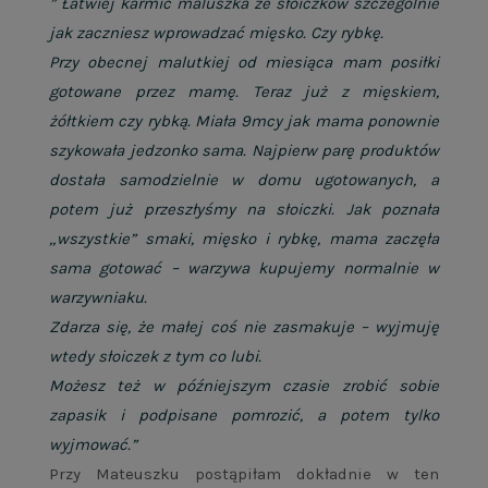
” Łatwiej karmić maluszka ze słoiczków szczególnie
jak zaczniesz wprowadzać mięsko. Czy rybkę.
Przy obecnej malutkiej od miesiąca mam posiłki
gotowane przez mamę. Teraz już z mięskiem,
żółtkiem czy rybką. Miała 9mcy jak mama ponownie
szykowała jedzonko sama. Najpierw parę produktów
dostała samodzielnie w domu ugotowanych, a
potem już przeszłyśmy na słoiczki. Jak poznała
„wszystkie” smaki, mięsko i rybkę, mama zaczęła
sama gotować – warzywa kupujemy normalnie w
warzywniaku.
Zdarza się, że małej coś nie zasmakuje – wyjmuję
wtedy słoiczek z tym co lubi.
Możesz też w późniejszym czasie zrobić sobie
zapasik i podpisane pomrozić, a potem tylko
wyjmować.”
Przy Mateuszku postąpiłam dokładnie w ten