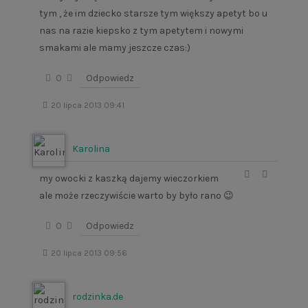
tym , że im dziecko starsze tym większy apetyt bo u
nas na razie kiepsko z tym apetytem i nowymi
smakami ale mamy jeszcze czas:)
0
Odpowiedz
20 lipca 2013 09:41
Karolina
my owocki z kaszką dajemy wieczorkiem
ale może rzeczywiście warto by było rano 😉
0
Odpowiedz
20 lipca 2013 09:56
rodzinka.de