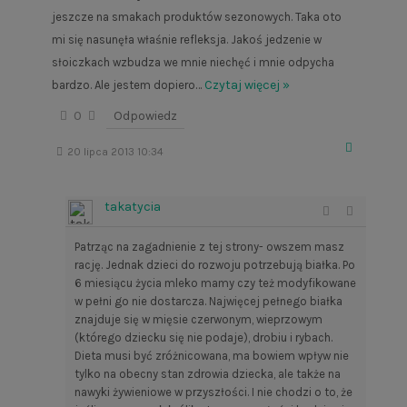
jeszcze na smakach produktów sezonowych. Taka oto
mi się nasunęła właśnie refleksja. Jakoś jedzenie w
słoiczkach wzbudza we mnie niechęć i mnie odpycha
…
Czytaj więcej »
bardzo. Ale jestem dopiero
0
Odpowiedz
20 lipca 2013 10:34
takatycia
Patrząc na zagadnienie z tej strony- owszem masz
rację. Jednak dzieci do rozwoju potrzebują białka. Po
6 miesiącu życia mleko mamy czy też modyfikowane
w pełni go nie dostarcza. Najwięcej pełnego białka
znajduje się w mięsie czerwonym, wieprzowym
(którego dziecku się nie podaje), drobiu i rybach.
Dieta musi być zróżnicowana, ma bowiem wpływ nie
tylko na obecny stan zdrowia dziecka, ale także na
nawyki żywieniowe w przyszłości. I nie chodzi o to, że