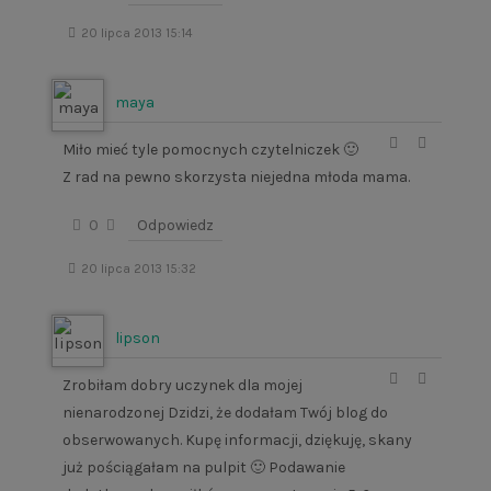
20 lipca 2013 15:14
maya
Miło mieć tyle pomocnych czytelniczek 🙂
Z rad na pewno skorzysta niejedna młoda mama.
0
Odpowiedz
20 lipca 2013 15:32
lipson
Zrobiłam dobry uczynek dla mojej
nienarodzonej Dzidzi, że dodałam Twój blog do
obserwowanych. Kupę informacji, dziękuję, skany
już pościągałam na pulpit 🙂 Podawanie