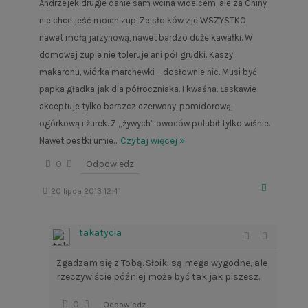
Andrzejek drugie danie sam wcina widelcem, ale za Chiny
nie chce jeść moich zup. Ze słoików zje WSZYSTKO,
nawet mdłą jarzynową, nawet bardzo duże kawałki. W
domowej zupie nie toleruje ani pół grudki. Kaszy,
makaronu, wiórka marchewki – dosłownie nic. Musi być
papka gładka jak dla półroczniaka. I kwaśna. Łaskawie
akceptuje tylko barszcz czerwony, pomidorową,
ogórkową i żurek. Z „żywych” owoców polubił tylko wiśnie.
…
Czytaj więcej »
Nawet pestki umie
0
Odpowiedz
20 lipca 2013 12:41
takatycia
Zgadzam się z Tobą. Słoiki są mega wygodne, ale
rzeczywiście później może być tak jak piszesz.
0
Odpowiedz