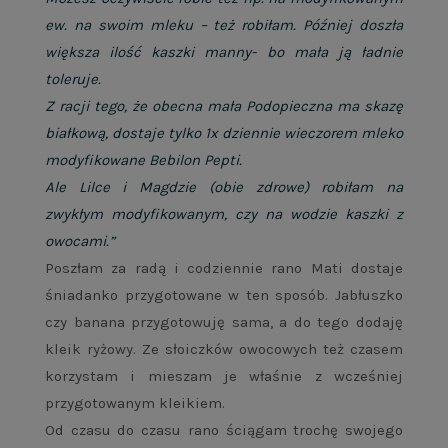
ew. na swoim mleku – też robiłam. Później doszła
większa ilość kaszki manny- bo mała ją ładnie
toleruje.
Z racji tego, że obecna mała Podopieczna ma skazę
białkową, dostaje tylko 1x dziennie wieczorem mleko
modyfikowane Bebilon Pepti.
Ale Lilce i Magdzie (obie zdrowe) robiłam na
zwykłym modyfikowanym, czy na wodzie kaszki z
owocami.”
Poszłam za radą i codziennie rano Mati dostaje
śniadanko przygotowane w ten sposób. Jabłuszko
czy banana przygotowuję sama, a do tego dodaję
kleik ryżowy. Ze słoiczków owocowych też czasem
korzystam i mieszam je właśnie z wcześniej
przygotowanym kleikiem.
Od czasu do czasu rano ściągam trochę swojego