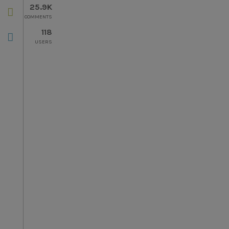
25.9K
COMMENTS
118
USERS