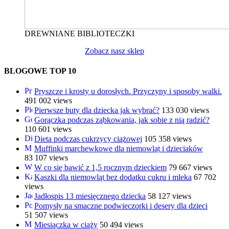
DREWNIANE BIBLIOTECZKI
Zobacz nasz sklep
BLOGOWE TOP 10
Pryszcze i krosty u dorosłych. Przyczyny i sposoby walki.
491 002 views
Pierwsze buty dla dziecka jak wybrać?
133 030 views
Gorączka podczas ząbkowania, jak sobie z nią radzić?
110 601 views
Dieta podczas cukrzycy ciążowej
105 358 views
Muffinki marchewkowe dla niemowląt i dzieciaków
83 107 views
W co się bawić z 1,5 rocznym dzieckiem
79 667 views
Kaszki dla niemowląt bez dodatku cukru i mleka
67 702
views
Jadłospis 13 miesięcznego dziecka
58 127 views
Pomysły na smaczne podwieczorki i desery dla dzieci
51 507 views
Miesiączka w ciąży
50 494 views