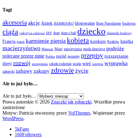
Tagi
akcesoria
akcje
Antek
blogowanie
Boże Narodzenie
budowa
BAMBOOKO
dziecko
ciąża
dom
dom z bali
cukrzyca ciążowa
DIY
dziennik budowy
kobieta
karmienie piersią
Francja
konkurs
książka
Kraków
jesień
macierzyństwo
podróże
Mati
miesięcznica
moda dziecięca
Mateusz
przepisy
polecane przeze mnie
rozszerzanie
poród
prezenty
Polska
rozwój
wyprawka
diety
wieś
szkoła rodzenia
uroda
szczepienia
wnętrza
zdrowie
życie
zabawy
zakupy
zabawki
Ale to już było…
Ale to już było…
Prawa autorskie © 2026
Znaczki jak robaczki
. Wszelkie prawa
zastrzeżone
Motyw: Patricia stworzony przez
VolThemes
. Wspierane przez
WordPress
.
5k
Fans
160
Followers