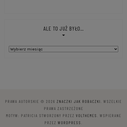
ALE TO JUŻ BYŁO…
Ale
to
już
było…
PRAWA AUTORSKIE © 2026
ZNACZKI JAK ROBACZKI
. WSZELKIE
PRAWA ZASTRZEŻONE
MOTYW: PATRICIA STWORZONY PRZEZ
VOLTHEMES
. WSPIERANE
PRZEZ
WORDPRESS
.