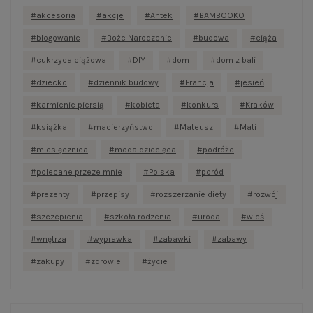
akcesoria
akcje
Antek
BAMBOOKO
blogowanie
Boże Narodzenie
budowa
ciąża
cukrzyca ciążowa
DIY
dom
dom z bali
dziecko
dziennik budowy
Francja
jesień
karmienie piersią
kobieta
konkurs
Kraków
książka
macierzyństwo
Mateusz
Mati
miesięcznica
moda dziecięca
podróże
polecane przeze mnie
Polska
poród
prezenty
przepisy
rozszerzanie diety
rozwój
szczepienia
szkoła rodzenia
uroda
wieś
wnętrza
wyprawka
zabawki
zabawy
zakupy
zdrowie
życie