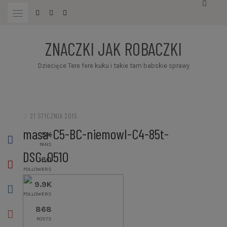
Przejdź
do
treści
ZNACZKI JAK ROBACZKI
Dziecięce Tere fere kuku i takie tam babskie sprawy
/
21 STYCZNIA 2015
masa-C5-BC-niemowl-C4-85t-
5K
FANS
DSC_0510
160
FOLLOWERS
9.9K
FOLLOWERS
868
POSTS