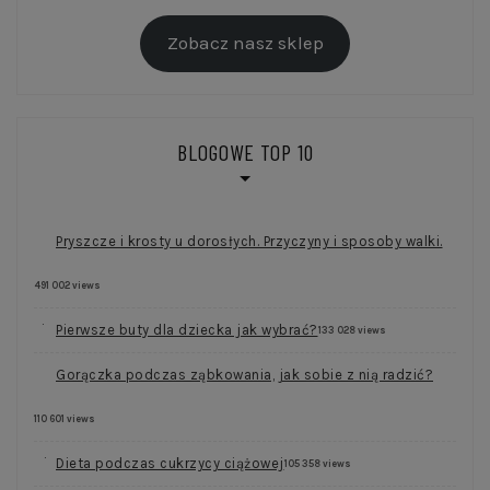
Zobacz nasz sklep
BLOGOWE TOP 10
Pryszcze i krosty u dorosłych. Przyczyny i sposoby walki.
491 002 views
Pierwsze buty dla dziecka jak wybrać?
133 028 views
Gorączka podczas ząbkowania, jak sobie z nią radzić?
110 601 views
Dieta podczas cukrzycy ciążowej
105 358 views