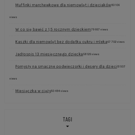
Muffinki marchewkowe dla niemowląt i dzieciaków
83 106
views
W co się bawić z 1,5 rocznym dzieckiem
79 667 views
Kaszki dla niemowląt bez dodatku cukru i mleka
67 702 views
Jadłospis 13 miesięcznego dziecka
58 126 views
Pomysły na smaczne podwieczorki i desery dla dzieci
51 507
views
Miesiączka w ciąży
50 494 views
TAGI