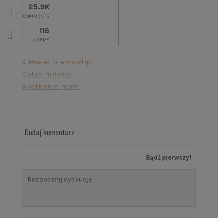
25.9K
COMMENTS
118
USERS
Nawigacja
< Masaż niemowląt.
Dotyk miłości.
wpisu
Spotkanie mam.
Dodaj komentarz
Bądź pierwszy!