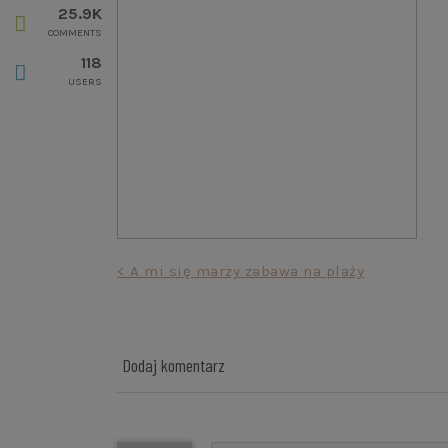
25.9K
COMMENTS
118
USERS
Nawigacja
< A mi się marzy zabawa na plaży
wpisu
Dodaj komentarz