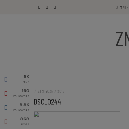
Przejdź
O MNI
do
treści
Z
5K
FANS
160
/
21 STYCZNIA 2015
FOLLOWERS
DSC_0244
9.9K
FOLLOWERS
868
POSTS