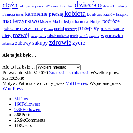
dziecko
ciąża
dom
dom z bali
cukrzyca ciążowa
DIY
dziennik budowy
kobieta
karmienie piersią
Francja
konkurs
książka
Kraków
jesień
macierzyństwo
podróże
Mati
miesięcznica
moda dziecięca
Mateusz
przepisy
polecane przeze mnie
rozszerzanie
poród
prezenty
Polska
rozwój
wyprawka
diety
wieś
szkoła rodzenia
uroda
szczepienia
wnętrza
zdrowie
życie
zabawy
zakupy
zabawki
Ale to już było…
Ale to już było…
Prawa autorskie © 2026
Znaczki jak robaczki
. Wszelkie prawa
zastrzeżone
Motyw: Patricia stworzony przez
VolThemes
. Wspierane przez
WordPress
.
5k
Fans
160
Followers
9.9k
Followers
868
Posts
25.9k
Comments
118
Users