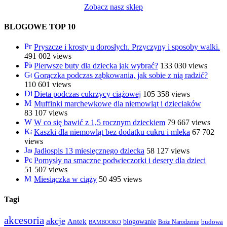
Zobacz nasz sklep
BLOGOWE TOP 10
Pryszcze i krosty u dorosłych. Przyczyny i sposoby walki.
491 002 views
Pierwsze buty dla dziecka jak wybrać?
133 030 views
Gorączka podczas ząbkowania, jak sobie z nią radzić?
110 601 views
Dieta podczas cukrzycy ciążowej
105 358 views
Muffinki marchewkowe dla niemowląt i dzieciaków
83 107 views
W co się bawić z 1,5 rocznym dzieckiem
79 667 views
Kaszki dla niemowląt bez dodatku cukru i mleka
67 702
views
Jadłospis 13 miesięcznego dziecka
58 127 views
Pomysły na smaczne podwieczorki i desery dla dzieci
51 507 views
Miesiączka w ciąży
50 495 views
Tagi
akcesoria
akcje
Antek
blogowanie
Boże Narodzenie
budowa
BAMBOOKO