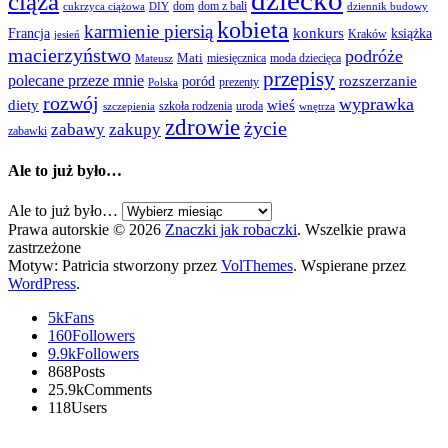
dziecko
ciąża
dom
dom z bali
cukrzyca ciążowa
DIY
dziennik budowy
kobieta
karmienie piersią
Francja
konkurs
książka
Kraków
jesień
macierzyństwo
podróże
Mati
miesięcznica
moda dziecięca
Mateusz
przepisy
polecane przeze mnie
rozszerzanie
poród
prezenty
Polska
rozwój
wyprawka
diety
wieś
szkoła rodzenia
uroda
szczepienia
wnętrza
zdrowie
życie
zabawy
zakupy
zabawki
Ale to już było…
Ale to już było…
Prawa autorskie © 2026
Znaczki jak robaczki
. Wszelkie prawa
zastrzeżone
Motyw: Patricia stworzony przez
VolThemes
. Wspierane przez
WordPress
.
5k
Fans
160
Followers
9.9k
Followers
868
Posts
25.9k
Comments
118
Users