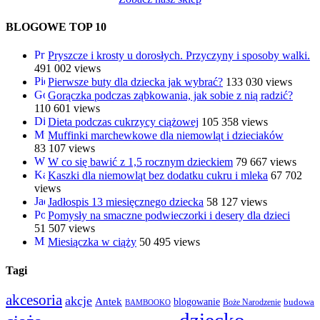
BLOGOWE TOP 10
Pryszcze i krosty u dorosłych. Przyczyny i sposoby walki.
491 002 views
Pierwsze buty dla dziecka jak wybrać?
133 030 views
Gorączka podczas ząbkowania, jak sobie z nią radzić?
110 601 views
Dieta podczas cukrzycy ciążowej
105 358 views
Muffinki marchewkowe dla niemowląt i dzieciaków
83 107 views
W co się bawić z 1,5 rocznym dzieckiem
79 667 views
Kaszki dla niemowląt bez dodatku cukru i mleka
67 702
views
Jadłospis 13 miesięcznego dziecka
58 127 views
Pomysły na smaczne podwieczorki i desery dla dzieci
51 507 views
Miesiączka w ciąży
50 495 views
Tagi
akcesoria
akcje
Antek
blogowanie
Boże Narodzenie
budowa
BAMBOOKO