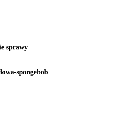
kie sprawy
odowa-spongebob