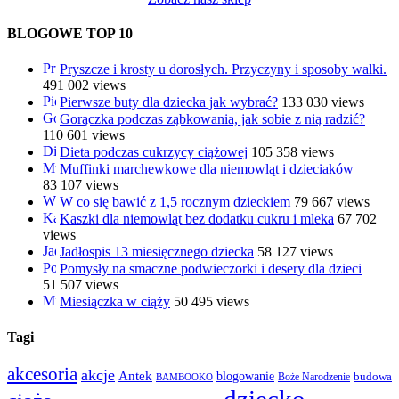
BLOGOWE TOP 10
Pryszcze i krosty u dorosłych. Przyczyny i sposoby walki.
491 002 views
Pierwsze buty dla dziecka jak wybrać?
133 030 views
Gorączka podczas ząbkowania, jak sobie z nią radzić?
110 601 views
Dieta podczas cukrzycy ciążowej
105 358 views
Muffinki marchewkowe dla niemowląt i dzieciaków
83 107 views
W co się bawić z 1,5 rocznym dzieckiem
79 667 views
Kaszki dla niemowląt bez dodatku cukru i mleka
67 702
views
Jadłospis 13 miesięcznego dziecka
58 127 views
Pomysły na smaczne podwieczorki i desery dla dzieci
51 507 views
Miesiączka w ciąży
50 495 views
Tagi
akcesoria
akcje
Antek
blogowanie
Boże Narodzenie
budowa
BAMBOOKO