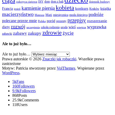
dziecko
ciąża
dom
dom z bali
cukrzyca ciążowa
DIY
dziennik budowy
kobieta
karmienie piersią
Francja
konkurs
książka
Kraków
jesień
macierzyństwo
podróże
Mati
miesięcznica
moda dziecięca
Mateusz
przepisy
polecane przeze mnie
rozszerzanie
poród
prezenty
Polska
rozwój
wyprawka
diety
wieś
szkoła rodzenia
uroda
szczepienia
wnętrza
zdrowie
życie
zabawy
zakupy
zabawki
Ale to już było…
Ale to już było…
Prawa autorskie © 2026
Znaczki jak robaczki
. Wszelkie prawa
zastrzeżone
Motyw: Patricia stworzony przez
VolThemes
. Wspierane przez
WordPress
.
5k
Fans
160
Followers
9.9k
Followers
868
Posts
25.9k
Comments
118
Users