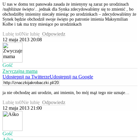
U nas w domu tez panowała zasada że imienyny są zaraz po urodzinach
/najbliższe święto/…jednak dla Synka zdecydowaliśmy się to zmienić , bo
obchodziłby imieniny niecały miesiąc po urodzinkach – zdecydowaliśmy że
Synek będzie obchodził swoje święto po patronie imienia Maksymilian
Kolbe i tak ma trzy miesiące po urodzinkach
Lubię to
0
Nie lubię
Odpowiedz
12 maja 2013 20:08
Gość
Zwyczajna mama
Udostępnij na Twitterze
Udostępnij na Google
ja nie obchodzę ani urodzin, ani imienin, bo mój mąż tego nie uznaje…
Lubię to
0
Nie lubię
Odpowiedz
12 maja 2013 21:00
Gość
Aśko