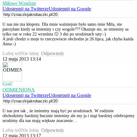
Milowe Wzgórze
Udostępnij na Twitterze
Udostępnij na Google
U nas nie ma kłopotu. Dla mnie ważniejsze było samo imie Mila, nie
patrzyłam kiedy sa imieniny i czy wogole??? Okazuje sie, ze imieniny sa
tylko raz w roku 22 września 🙂 3 dni po urodzinach taty:-)
A jesli chodzi o moje to rzeczywiscie obchodze je 26.lipca, jak chyba każda
Anna:-)
Lubię to
0
Nie lubię
Odpowiedz
12 maja 2013 13:14
Gość
ODMIENIONA
Udostępnij na Twitterze
Udostępnij na Google
U nas jest tak , że imieniny mają być po urodzinach. W rodzinie
obchodzimy bardziej hucznie imieniny ale my ja i mąż bardziej celebrujemy
urodziny dla nas mają większe znaczenie…
Lubię to
0
Nie lubię
Odpowiedz
12 maja 2013 13:17