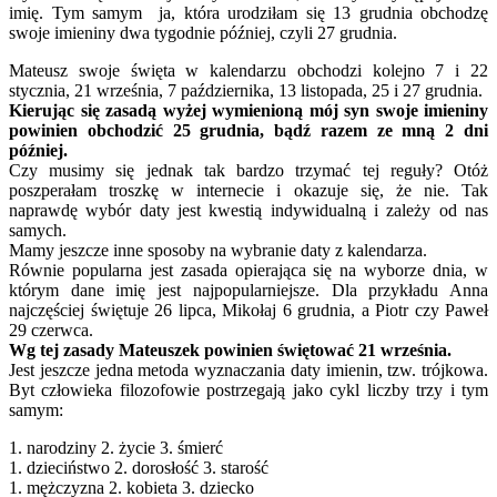
imię. Tym samym ja, która urodziłam się 13 grudnia obchodzę
swoje imieniny dwa tygodnie później, czyli 27 grudnia.
Mateusz swoje święta w kalendarzu obchodzi kolejno 7 i 22
stycznia, 21 września, 7 października, 13 listopada, 25 i 27 grudnia.
Kierując się zasadą wyżej wymienioną mój syn swoje imieniny
powinien obchodzić 25 grudnia, bądź razem ze mną 2 dni
później.
Czy musimy się jednak tak bardzo trzymać tej reguły? Otóż
poszperałam troszkę w internecie i okazuje się, że nie. Tak
naprawdę wybór daty jest kwestią indywidualną i zależy od nas
samych.
Mamy jeszcze inne sposoby na wybranie daty z kalendarza.
Równie popularna jest zasada opierająca się na wyborze dnia, w
którym dane imię jest najpopularniejsze. Dla przykładu Anna
najczęściej świętuje 26 lipca, Mikołaj 6 grudnia, a Piotr czy Paweł
29 czerwca.
Wg tej zasady Mateuszek powinien świętować 21 września.
Jest jeszcze jedna metoda wyznaczania daty imienin, tzw. trójkowa.
Byt człowieka filozofowie postrzegają jako cykl liczby trzy i tym
samym:
1. narodziny 2. życie 3. śmierć
1. dzieciństwo 2. dorosłość 3. starość
1. mężczyzna 2. kobieta 3. dziecko