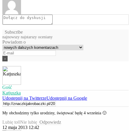
Subscribe
najnowszy
najstarszy
oceniany
Powiadom o
Gość
Katjuszka
Udostępnij na Twitterze
Udostępnij na Google
My obchodzimy tylko urodziny, świętować będę 4 września 🙂
Lubię to
0
Nie lubię
Odpowiedz
12 maja 2013 12:42