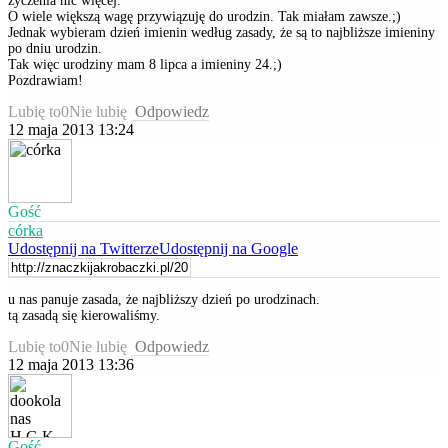
życzenia nic więcej.
O wiele większą wagę przywiązuję do urodzin. Tak miałam zawsze.;)
Jednak wybieram dzień imienin według zasady, że są to najbliższe imieniny
po dniu urodzin.
Tak więc urodziny mam 8 lipca a imieniny 24.;)
Pozdrawiam!
Lubię to
0
Nie lubię
Odpowiedz
12 maja 2013 13:24
Gość
córka
Udostępnij na Twitterze
Udostępnij na Google
u nas panuje zasada, że najbliższy dzień po urodzinach.
tą zasadą się kierowaliśmy.
Lubię to
0
Nie lubię
Odpowiedz
12 maja 2013 13:36
Gość