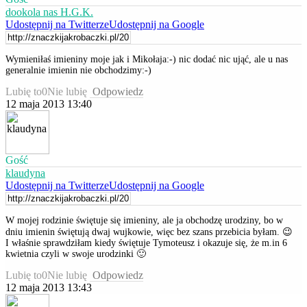
dookola nas H.G.K.
Udostępnij na Twitterze
Udostępnij na Google
Wymieniłaś imieniny moje jak i Mikołaja:-) nic dodać nic ująć, ale u nas
generalnie imienin nie obchodzimy:-)
Lubię to
0
Nie lubię
Odpowiedz
12 maja 2013 13:40
Gość
klaudyna
Udostępnij na Twitterze
Udostępnij na Google
W mojej rodzinie świętuje się imieniny, ale ja obchodzę urodziny, bo w
dniu imienin świętują dwaj wujkowie, więc bez szans przebicia byłam. 😉
I właśnie sprawdziłam kiedy świętuje Tymoteusz i okazuje się, że m.in 6
kwietnia czyli w swoje urodzinki 🙂
Lubię to
0
Nie lubię
Odpowiedz
12 maja 2013 13:43