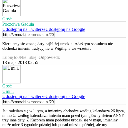
Gość
Poczciwa Gaduła
Udostępnij na Twitterze
Udostępnij na Google
Kierujemy się zasadą daty najbliżej urodzin. Adaś tym sposobem nie
obchodzi imienin tradycyjnie w Wigilię, a we wrześniu.
Lubię to
0
Nie lubię
Odpowiedz
13 maja 2013 02:55
Gość
Umi i.
Udostępnij na Twitterze
Udostępnij na Google
Ja urodziłam się w lutym, a imieniny obchodzę według kalendarza 26 lipca,
mimo że według kalendarza imienin mam przed tym główny sietem ANNY
trzy inne daty. Z Kacprem mam podobnie urodził się w maju, imieniny
może mieć 3 tygodnie później lub ponad miesiac później, ale my