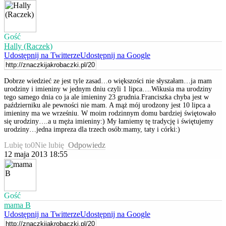
Gość
Hally (Raczek)
Udostępnij na Twitterze
Udostępnij na Google
Dobrze wiedzieć ze jest tyle zasad…o większości nie słyszałam…ja mam
urodziny i imieniny w jednym dniu czyli 1 lipca….Wikusia ma urodziny
tego samego dnia co ja ale imieniny 23 grudnia.Franciszka chyba jest w
październiku ale pewności nie mam. A mąż mój urodzony jest 10 lipca a
imieniny ma we wrześniu. W moim rodzinnym domu bardziej świętowało
się urodziny….a u męża imieniny:) My łamiemy tę tradycję i świętujemy
urodziny…jedna impreza dla trzech osób:mamy, taty i córki:)
Lubię to
0
Nie lubię
Odpowiedz
12 maja 2013 18:55
Gość
mama B
Udostępnij na Twitterze
Udostępnij na Google