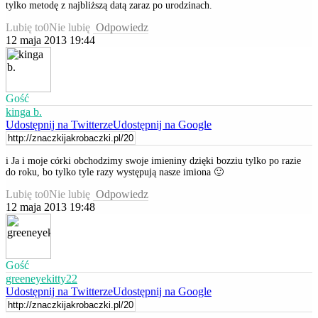
tylko metodę z najbliższą datą zaraz po urodzinach.
Lubię to
0
Nie lubię
Odpowiedz
12 maja 2013 19:44
Gość
kinga b.
Udostępnij na Twitterze
Udostępnij na Google
i Ja i moje córki obchodzimy swoje imieniny dzięki bozziu tylko po razie
do roku, bo tylko tyle razy występują nasze imiona 🙂
Lubię to
0
Nie lubię
Odpowiedz
12 maja 2013 19:48
Gość
greeneyekitty22
Udostępnij na Twitterze
Udostępnij na Google