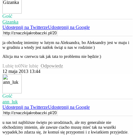
Gość
Gizanka
Udostępnij na Twitterze
Udostępnij na Google
ja obchodzę imieniny w lutym na Aleksandra, bo Aleksandry jest w maju i
w grudniu a wtedy jest natłok świąt u nas w rodzinie:)
Alicja ma w czerwcu tak jak tata to problemu nie będzie:)
Lubię to
0
Nie lubię
Odpowiedz
12 maja 2013 13:44
Gość
ann_luk
Udostępnij na Twitterze
Udostępnij na Google
u nas też najbliższe święto po urodzinach, ale my generalnie nie
obchodzimy imienin, ale zawsze ciacho muszę mieć tak na wszelki
wypadek,bo zdarza się, że komuś się przypomni i z kwiatkiem przyjedzie.