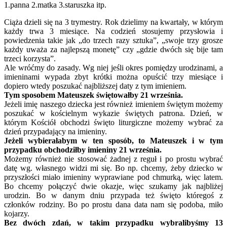
1.panna 2.matka 3.staruszka itp.
Ciąża dzieli się na 3 trymestry. Rok dzielimy na kwartały, w którym
każdy trwa 3 miesiące. Na codzień stosujemy przysłowia i
powiedzenia takie jak „do trzech razy sztuka”, „swoje trzy grosze
każdy uważa za najlepszą monetę” czy „gdzie dwóch się bije tam
trzeci korzysta”.
Ale wróćmy do zasady. Wg niej jeśli okres pomiędzy urodzinami, a
imieninami wypada zbyt krótki można opuścić trzy miesiące i
dopiero wtedy poszukać najbliższej daty z tym imieniem.
Tym sposobem Mateuszek świętowałby 21 września.
Jeżeli imię naszego dziecka jest również imieniem świętym możemy
poszukać w kościelnym wykazie świętych patrona. Dzień, w
którym Kościół obchodzi święto liturgiczne możemy wybrać za
dzień przypadający na imieniny.
Jeżeli wybierałabym w ten sposób, to Mateuszek i w tym
przypadku obchodziłby imieniny 21 września.
Możemy również nie stosować żadnej z reguł i po prostu wybrać
datę wg. własnego widzi mi się. Bo np. chcemy, żeby dziecko w
przyszłości miało imieniny wyprawiane pod chmurką, więc latem.
Bo chcemy połączyć dwie okazje, więc szukamy jak najbliżej
urodzin. Bo w danym dniu przypada też święto któregoś z
członków rodziny. Bo po prostu dana data nam się podoba, miło
kojarzy.
Bez dwóch zdań, w takim przypadku wybralibyśmy 13