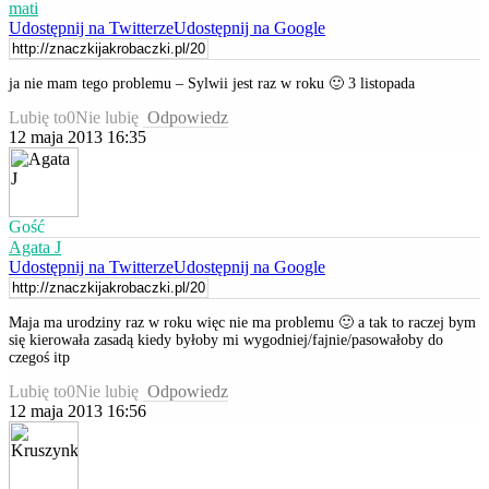
mati
Udostępnij na Twitterze
Udostępnij na Google
ja nie mam tego problemu – Sylwii jest raz w roku 🙂 3 listopada
Lubię to
0
Nie lubię
Odpowiedz
12 maja 2013 16:35
Gość
Agata J
Udostępnij na Twitterze
Udostępnij na Google
Maja ma urodziny raz w roku więc nie ma problemu 🙂 a tak to raczej bym
się kierowała zasadą kiedy byłoby mi wygodniej/fajnie/pasowałoby do
czegoś itp
Lubię to
0
Nie lubię
Odpowiedz
12 maja 2013 16:56