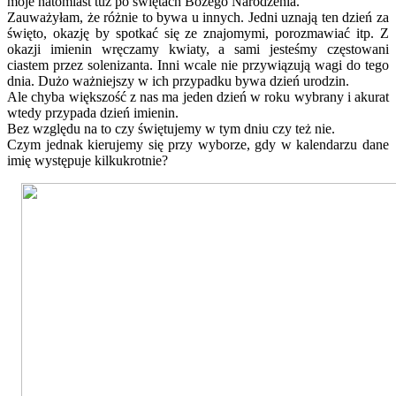
moje natomiast tuż po świętach Bożego Narodzenia.
Zauważyłam, że różnie to bywa u innych. Jedni uznają ten dzień za
święto, okazję by spotkać się ze znajomymi, porozmawiać itp. Z
okazji imienin wręczamy kwiaty, a sami jesteśmy częstowani
ciastem przez solenizanta. Inni wcale nie przywiązują wagi do tego
dnia. Dużo ważniejszy w ich przypadku bywa dzień urodzin.
Ale chyba większość z nas ma jeden dzień w roku wybrany i akurat
wtedy przypada dzień imienin.
Bez względu na to czy świętujemy w tym dniu czy też nie.
Czym jednak kierujemy się przy wyborze, gdy w kalendarzu dane
imię występuje kilkukrotnie?