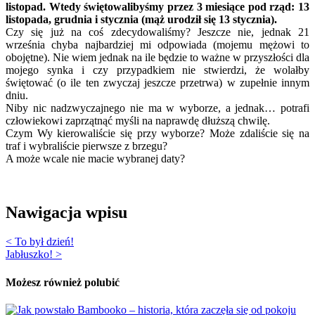
listopad. Wtedy świętowalibyśmy przez 3 miesiące pod rząd: 13
listopada, grudnia i stycznia (mąż urodził się 13 stycznia).
Czy się już na coś zdecydowaliśmy? Jeszcze nie, jednak 21
września chyba najbardziej mi odpowiada (mojemu mężowi to
obojętne). Nie wiem jednak na ile będzie to ważne w przyszłości dla
mojego synka i czy przypadkiem nie stwierdzi, że wolałby
świętować (o ile ten zwyczaj jeszcze przetrwa) w zupełnie innym
dniu.
Niby nic nadzwyczajnego nie ma w wyborze, a jednak… potrafi
człowiekowi zaprzątnąć myśli na naprawdę dłuższą chwilę.
Czym Wy kierowaliście się przy wyborze? Może zdaliście się na
traf i wybraliście pierwsze z brzegu?
A może wcale nie macie wybranej daty?
Nawigacja wpisu
< To był dzień!
Jabłuszko! >
Możesz również polubić