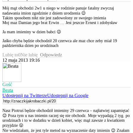
Mój mąż obchodzi 2w1 u niego w rodzinie panuje fatalny zwyczaj
nadawania imion zgodzinie z dniem urodzenia 😉
Takim sposobem nikt nie jest zadowolony ze swojego imienia
Moj maz Damian jego brat Erwin … Jest jeszcze Ernest i zdobysław
Ja mam imieniny w dzien babci 😉
Jaśko chyba będzie obchodził 20 czerwca ale maz chce zeby miał 19
października dzien po urodzinach
Lubię to
0
Nie lubię
Odpowiedz
12 maja 2013 19:16
Gość
Beata
Udostępnij na Twitterze
Udostępnij na Google
Nasz Piotruś będzie obchodził imieniny 29 czerwca – najłatwiej zapamiętać
😉 Poza tym u nas imienin raczej się nie obchodz. Moje wypadają 2 tyg. po
urodzinach i to w dodatku w dzień kobiet, więc mąż zawsze z kwiatkiem
przyjdzie 😛
Nie wiedziałam, że jest tyle metod na wyznaczenie daty imienin 😉 Znałam