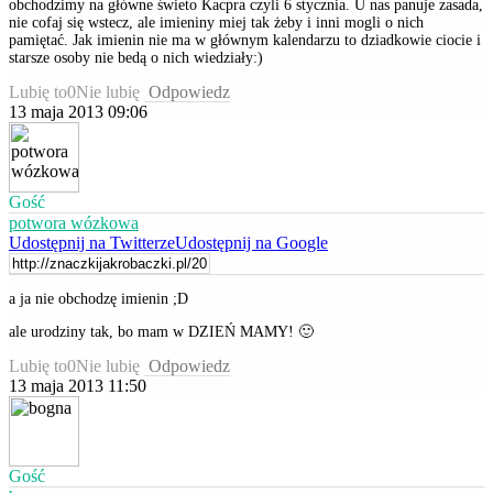
obchodzimy na główne świeto Kacpra czyli 6 stycznia. U nas panuje zasada,
nie cofaj się wstecz, ale imieniny miej tak żeby i inni mogli o nich
pamiętać. Jak imienin nie ma w głównym kalendarzu to dziadkowie ciocie i
starsze osoby nie bedą o nich wiedziały:)
Lubię to
0
Nie lubię
Odpowiedz
13 maja 2013 09:06
Gość
potwora wózkowa
Udostępnij na Twitterze
Udostępnij na Google
a ja nie obchodzę imienin ;D
ale urodziny tak, bo mam w DZIEŃ MAMY! 🙂
Lubię to
0
Nie lubię
Odpowiedz
13 maja 2013 11:50
Gość