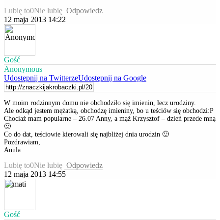
Lubię to
0
Nie lubię
Odpowiedz
12 maja 2013 14:22
Gość
Anonymous
Udostępnij na Twitterze
Udostępnij na Google
W moim rodzinnym domu nie obchodziło się imienin, lecz urodziny.
Ale odkąd jestem mężatką, obchodzę imieniny, bo u teściów się obchodzi:P
Chociaż mam popularne – 26.07 Anny, a mąż Krzysztof – dzień przede mną
🙂
Co do dat, teściowie kierowali się najbliżej dnia urodzin 🙂
Pozdrawiam,
Anula
Lubię to
0
Nie lubię
Odpowiedz
12 maja 2013 14:55
Gość