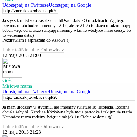
Udostępnij na Twitterze
Udostępnij na Google
Ja słyszałam tylko o zasadzie najbliższej daty PO urodzinach. Wg tego
powinnam obchodzić imieniny 12.12, ale że 24.05 to dzień urodzin mojej
babci, więc od zawsze świętuję imieniny właśnie wtedy,co mnie cieszy, bo
to wiosenna data:)
Pozdrawiam i zapraszam do Aśkowa:))
Lubię to
0
Nie lubię
Odpowiedz
12 maja 2013 21:00
Gość
Misiowa mama
Udostępnij na Twitterze
Udostępnij na Google
Ja mam urodziny w styczniu, ale imieniny świętuję 18 listopada. Rodzina
chciała żeby bł. Karolina Kózkówna była moją patronką i tak już się utarło.
Natomiast reszta rodziny świętuje tak jak i u Ciebie w domu 🙂
Lubię to
0
Nie lubię
Odpowiedz
12 maja 2013 21:23