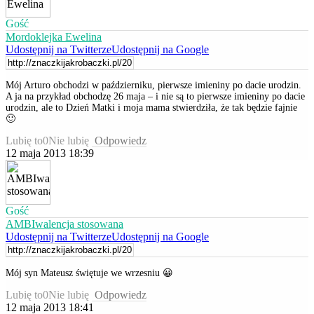
Gość
Mordoklejka Ewelina
Udostępnij na Twitterze
Udostępnij na Google
Mój Arturo obchodzi w październiku, pierwsze imieniny po dacie urodzin.
A ja na przykład obchodzę 26 maja – i nie są to pierwsze imieniny po dacie
urodzin, ale to Dzień Matki i moja mama stwierdziła, że tak będzie fajnie
🙂
Lubię to
0
Nie lubię
Odpowiedz
12 maja 2013 18:39
Gość
AMBIwalencja stosowana
Udostępnij na Twitterze
Udostępnij na Google
Mój syn Mateusz świętuje we wrzesniu 😀
Lubię to
0
Nie lubię
Odpowiedz
12 maja 2013 18:41