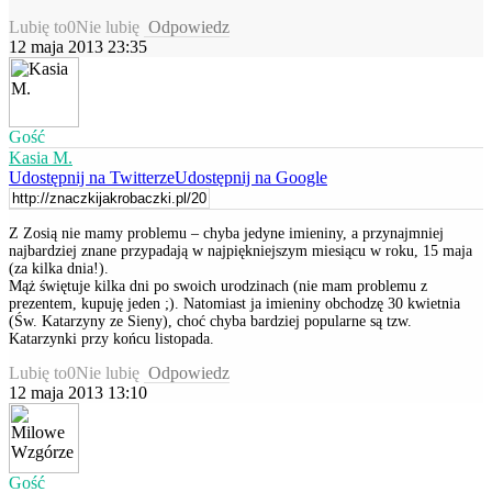
Lubię to
0
Nie lubię
Odpowiedz
12 maja 2013 23:35
Gość
Kasia M.
Udostępnij na Twitterze
Udostępnij na Google
Z Zosią nie mamy problemu – chyba jedyne imieniny, a przynajmniej
najbardziej znane przypadają w najpiękniejszym miesiącu w roku, 15 maja
(za kilka dnia!).
Mąż świętuje kilka dni po swoich urodzinach (nie mam problemu z
prezentem, kupuję jeden ;). Natomiast ja imieniny obchodzę 30 kwietnia
(Św. Katarzyny ze Sieny), choć chyba bardziej popularne są tzw.
Katarzynki przy końcu listopada.
Lubię to
0
Nie lubię
Odpowiedz
12 maja 2013 13:10
Gość