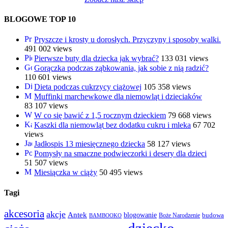
BLOGOWE TOP 10
Pryszcze i krosty u dorosłych. Przyczyny i sposoby walki.
491 002 views
Pierwsze buty dla dziecka jak wybrać?
133 031 views
Gorączka podczas ząbkowania, jak sobie z nią radzić?
110 601 views
Dieta podczas cukrzycy ciążowej
105 358 views
Muffinki marchewkowe dla niemowląt i dzieciaków
83 107 views
W co się bawić z 1,5 rocznym dzieckiem
79 668 views
Kaszki dla niemowląt bez dodatku cukru i mleka
67 702
views
Jadłospis 13 miesięcznego dziecka
58 127 views
Pomysły na smaczne podwieczorki i desery dla dzieci
51 507 views
Miesiączka w ciąży
50 495 views
Tagi
akcesoria
akcje
Antek
blogowanie
Boże Narodzenie
budowa
BAMBOOKO