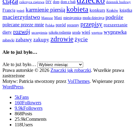
dziecko
ciąża
dom
dom z bali
cukrzyca ciążowa
DIY
dziennik budowy
kobieta
karmienie piersią
Francja
konkurs
książka
Kraków
jesień
macierzyństwo
podróże
Mati
miesięcznica
moda dziecięca
Mateusz
przepisy
polecane przeze mnie
rozszerzanie
poród
prezenty
Polska
rozwój
wyprawka
diety
wieś
szkoła rodzenia
uroda
szczepienia
wnętrza
zdrowie
życie
zabawy
zakupy
zabawki
Ale to już było…
Ale to już było…
Prawa autorskie © 2026
Znaczki jak robaczki
. Wszelkie prawa
zastrzeżone
Motyw: Patricia stworzony przez
VolThemes
. Wspierane przez
WordPress
.
5k
Fans
160
Followers
9.9k
Followers
868
Posts
25.9k
Comments
118
Users