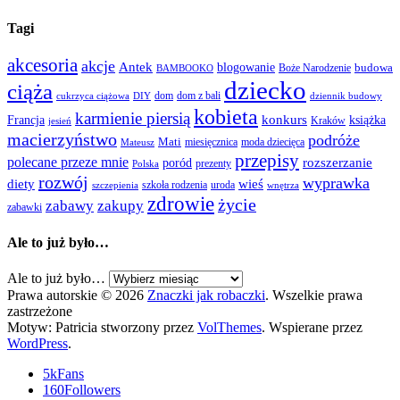
Tagi
akcesoria
akcje
Antek
blogowanie
Boże Narodzenie
budowa
BAMBOOKO
dziecko
ciąża
dom
dom z bali
cukrzyca ciążowa
DIY
dziennik budowy
kobieta
karmienie piersią
Francja
konkurs
książka
Kraków
jesień
macierzyństwo
podróże
Mati
miesięcznica
moda dziecięca
Mateusz
przepisy
polecane przeze mnie
rozszerzanie
poród
prezenty
Polska
rozwój
wyprawka
diety
wieś
szkoła rodzenia
uroda
szczepienia
wnętrza
zdrowie
życie
zabawy
zakupy
zabawki
Ale to już było…
Ale to już było…
Prawa autorskie © 2026
Znaczki jak robaczki
. Wszelkie prawa
zastrzeżone
Motyw: Patricia stworzony przez
VolThemes
. Wspierane przez
WordPress
.
5k
Fans
160
Followers