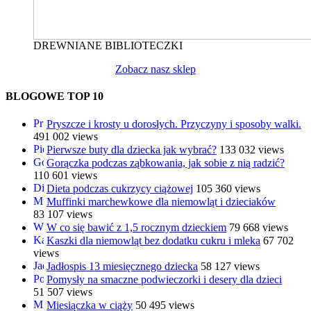
DREWNIANE BIBLIOTECZKI
Zobacz nasz sklep
BLOGOWE TOP 10
Pryszcze i krosty u dorosłych. Przyczyny i sposoby walki.
491 002 views
Pierwsze buty dla dziecka jak wybrać?
133 032 views
Gorączka podczas ząbkowania, jak sobie z nią radzić?
110 601 views
Dieta podczas cukrzycy ciążowej
105 360 views
Muffinki marchewkowe dla niemowląt i dzieciaków
83 107 views
W co się bawić z 1,5 rocznym dzieckiem
79 668 views
Kaszki dla niemowląt bez dodatku cukru i mleka
67 702
views
Jadłospis 13 miesięcznego dziecka
58 127 views
Pomysły na smaczne podwieczorki i desery dla dzieci
51 507 views
Miesiączka w ciąży
50 495 views