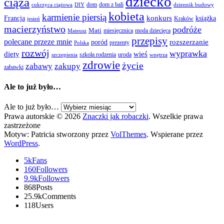
dziecko
ciąża
dom
dom z bali
cukrzyca ciążowa
DIY
dziennik budowy
kobieta
karmienie piersią
Francja
konkurs
książka
Kraków
jesień
macierzyństwo
podróże
Mati
miesięcznica
moda dziecięca
Mateusz
przepisy
polecane przeze mnie
rozszerzanie
poród
prezenty
Polska
rozwój
wyprawka
diety
wieś
szkoła rodzenia
uroda
szczepienia
wnętrza
zdrowie
życie
zabawy
zakupy
zabawki
Ale to już było…
Ale to już było…
Prawa autorskie © 2026
Znaczki jak robaczki
. Wszelkie prawa
zastrzeżone
Motyw: Patricia stworzony przez
VolThemes
. Wspierane przez
WordPress
.
5k
Fans
160
Followers
9.9k
Followers
868
Posts
25.9k
Comments
118
Users