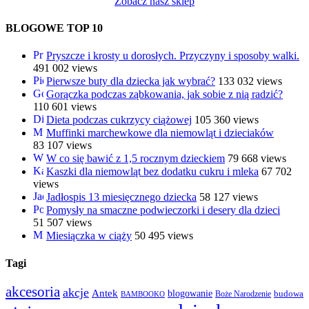
Zobacz nasz sklep
BLOGOWE TOP 10
Pryszcze i krosty u dorosłych. Przyczyny i sposoby walki.
491 002 views
Pierwsze buty dla dziecka jak wybrać?
133 032 views
Gorączka podczas ząbkowania, jak sobie z nią radzić?
110 601 views
Dieta podczas cukrzycy ciążowej
105 360 views
Muffinki marchewkowe dla niemowląt i dzieciaków
83 107 views
W co się bawić z 1,5 rocznym dzieckiem
79 668 views
Kaszki dla niemowląt bez dodatku cukru i mleka
67 702
views
Jadłospis 13 miesięcznego dziecka
58 127 views
Pomysły na smaczne podwieczorki i desery dla dzieci
51 507 views
Miesiączka w ciąży
50 495 views
Tagi
akcesoria
akcje
Antek
blogowanie
Boże Narodzenie
budowa
BAMBOOKO