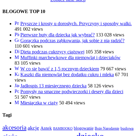
BLOGOWE TOP 10
Pryszcze i krosty u dorosłych. Przyczyny i sposoby walki.
491 002 views
Pierwsze buty dla dziecka jak wybrać?
133 028 views
Gorączka podczas ząbkowania, jak sobie z nią radzić?
110 601 views
Dieta podczas cukrzycy ciążowej
105 358 views
Muffinki marchewkowe dla niemowląt i dzieciaków
83 105 views
W co się bawić z 1,5 rocznym dzieckiem
79 667 views
Kaszki dla niemowląt bez dodatku cukru i mleka
67 701
views
Jadłospis 13 miesięcznego dziecka
58 126 views
Pomysły na smaczne podwieczorki i desery dla dzieci
51 507 views
Miesiączka w ciąży
50 494 views
Tagi
akcesoria
akcje
Antek
blogowanie
Boże Narodzenie
budowa
BAMBOOKO