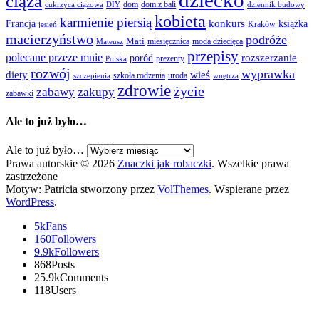
dziecko
ciąża
dom
dom z bali
cukrzyca ciążowa
DIY
dziennik budowy
kobieta
karmienie piersią
Francja
konkurs
książka
Kraków
jesień
macierzyństwo
podróże
Mati
miesięcznica
moda dziecięca
Mateusz
przepisy
polecane przeze mnie
rozszerzanie
poród
prezenty
Polska
rozwój
wyprawka
diety
wieś
szkoła rodzenia
uroda
szczepienia
wnętrza
zdrowie
życie
zabawy
zakupy
zabawki
Ale to już było…
Ale to już było…
Prawa autorskie © 2026
Znaczki jak robaczki
. Wszelkie prawa
zastrzeżone
Motyw: Patricia stworzony przez
VolThemes
. Wspierane przez
WordPress
.
5k
Fans
160
Followers
9.9k
Followers
868
Posts
25.9k
Comments
118
Users