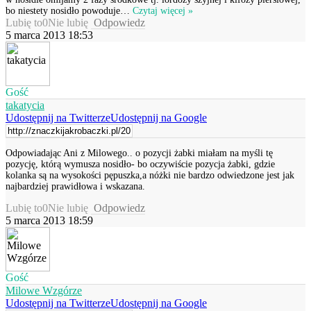
bo niestety nosidło powoduje
…
Czytaj więcej »
Lubię to
0
Nie lubię
Odpowiedz
5 marca 2013 18:53
Gość
takatycia
Udostępnij na Twitterze
Udostępnij na Google
Odpowiadając Ani z Milowego.. o pozycji żabki miałam na myśli tę
pozycję, którą wymusza nosidło- bo oczywiście pozycja żabki, gdzie
kolanka są na wysokości pępuszka,a nóżki nie bardzo odwiedzone jest jak
najbardziej prawidłowa i wskazana.
Lubię to
0
Nie lubię
Odpowiedz
5 marca 2013 18:59
Gość
Milowe Wzgórze
Udostępnij na Twitterze
Udostępnij na Google