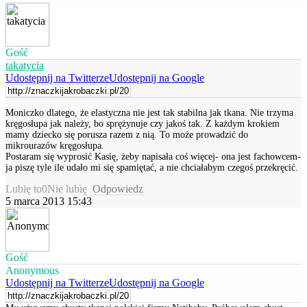
Gość
takatycia
Udostępnij na Twitterze
Udostępnij na Google
Moniczko dlatego, że elastyczna nie jest tak stabilna jak tkana. Nie trzyma
kręgosłupa jak należy, bo sprężynuje czy jakoś tak. Z każdym krokiem
mamy dziecko się porusza razem z nią. To może prowadzić do
mikrourazów kręgosłupa.
Postaram się wyprosić Kasię, żeby napisała coś więcej- ona jest fachowcem-
ja piszę tyle ile udało mi się spamiętać, a nie chciałabym czegoś przekręcić.
Lubię to
0
Nie lubię
Odpowiedz
5 marca 2013 15:43
Gość
Anonymous
Udostępnij na Twitterze
Udostępnij na Google