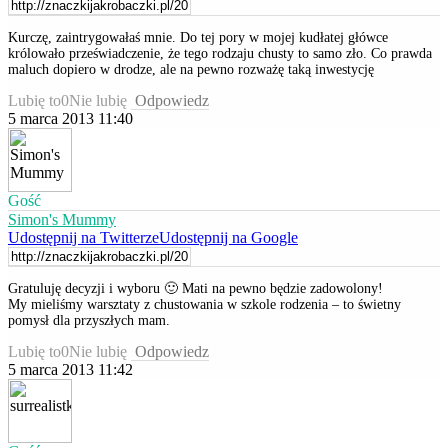
Kurczę, zaintrygowałaś mnie. Do tej pory w mojej kudłatej główce
królowało przeświadczenie, że tego rodzaju chusty to samo zło. Co prawda
maluch dopiero w drodze, ale na pewno rozważę taką inwestycję
Lubię to
0
Nie lubię
Odpowiedz
5 marca 2013 11:40
Gość
Simon's Mummy
Udostępnij na Twitterze
Udostępnij na Google
Gratuluję decyzji i wyboru 🙂 Mati na pewno będzie zadowolony!
My mieliśmy warsztaty z chustowania w szkole rodzenia – to świetny
pomysł dla przyszłych mam.
Lubię to
0
Nie lubię
Odpowiedz
5 marca 2013 11:42