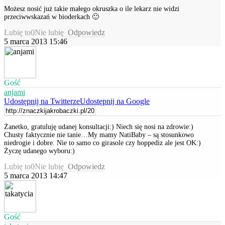
Możesz nosić już takie małego okruszka o ile lekarz nie widzi
przeciwwskazań w bioderkach 🙂
Lubię to
0
Nie lubię
Odpowiedz
5 marca 2013 15:46
Gość
anjami
Udostępnij na Twitterze
Udostępnij na Google
Żanetko, gratuluję udanej konsultacji:) Niech się nosi na zdrowie:)
Chusty faktycznie nie tanie…My mamy NatiBaby – są stosunkowo
niedrogie i dobre. Nie to samo co girasole czy hoppediz ale jest OK:)
Życzę udanego wyboru:)
Lubię to
0
Nie lubię
Odpowiedz
5 marca 2013 14:47
Gość