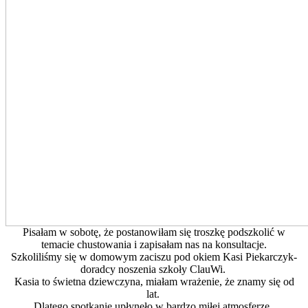
Pisałam w sobotę, że postanowiłam się troszkę podszkolić w
temacie chustowania i zapisałam nas na konsultacje.
Szkoliliśmy się w domowym zaciszu pod okiem Kasi Piekarczyk-
doradcy noszenia szkoły ClauWi.
Kasia to świetna dziewczyna, miałam wrażenie, że znamy się od
lat.
Dlatego spotkanie upłynęło w bardzo miłej atmosferze.