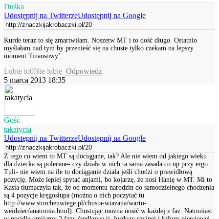
Duśka
Udostępnij na Twitterze
Udostępnij na Google
Kurde teraz to się zmartwiłam. Noszetw MT i to dość długo. Ostatnio
myślałam nad tym by przenieść się na chuste tylko czekam na lepszy
moment 'finansowy’
Lubię to
0
Nie lubię
Odpowiedz
5 marca 2013 18:35
Gość
takatycia
Udostępnij na Twitterze
Udostępnij na Google
Z tego co wiem to MT są dociągane, tak? Ale nie wiem od jakiego wieku
dla dziecka są polecane- czy działa w nich ta sama zasada co np przy ergo
Tuli- nie wiem na ile to dociąganie działa jeśli chodzi o prawidłową
pozycję. Może lepiej spytać anjami, bo kojarzę, że nosi Hanię w MT. Mi to
Kasia tłumaczyła tak, że od momentu narodzin do samodzielnego chodzenia
są 4 pozycje kręgosłupa (można o nich poczytać tu
http://www.storchenwiege.pl/chusta-wiazana/warto-
weidziec/anatomia.html). Chustując można nosić w każdej z faz. Natomiast
w nosidle omijamy 2 fazy środkowe tj. lordozy szyjnej i kifozy piersiowej,