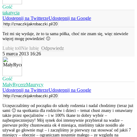
Gość
takatycia
Udostępnij na Twitterze
Udostępnij na Google
Też mi się wydaje, że to ta sama półka, choć nie znam się, więc niewiele
więcej mogę powiedzieć 🙁
Lubię to
0
Nie lubię
Odpowiedz
5 marca 2013 16:26
Gość
MałyRycerzMaurycy
Udostępnij na Twitterze
Udostępnij na Google
Uczęszczaliśmy od początku do szkoły rodzenia i nadal chodzimy (teraz już
sami 🙂 na spotkania dla rodziców i dzieci – temat chust znany i omawiany
także przez specjalistów – i w 100% tkane to dobry wybór –
najbezpieczniejszy! Mój synek doś intensywnie przybierał na wadze –
pierwsze próby chustowania ok 4 miesiąca, mieliśmy także nosidło ale
używał go głownie mąż – i zaczęliśmy je pierwszy raz stosować od jakiś 7
miesięcy – obecnie – ograniczam noszenie małego – ze względu na