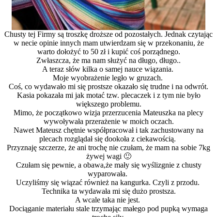
Chusty tej Firmy są troszkę droższe od pozostałych. Jednak czytając
w necie opinie innych mam utwierdzam się w przekonaniu, że
warto dołożyć to 50 zł i kupić coś porządnego.
Zwłaszcza, że ma nam służyć na długo, długo..
A teraz słów kilka o samej nauce wiązania.
Moje wyobrażenie legło w gruzach.
Coś, co wydawało mi się prostsze okazało się trudne i na odwrót.
Kasia pokazała mi jak motać tzw. plecaczek i z tym nie było
większego problemu.
Mimo, że początkowo wizja przerzucenia Mateuszka na plecy
wywoływała przerażenie w moich oczach.
Nawet Mateusz chętnie współpracował i tak zachustowany na
plecach rozglądał się dookoła z ciekawością.
Przyznaję szczerze, że ani trochę nie czułam, że mam na sobie 7kg
żywej wagi 🙂
Czułam się pewnie, a obawa,że mały się wyślizgnie z chusty
wyparowała.
Uczyliśmy się wiązać również na kangurka. Czyli z przodu.
Technika ta wydawała mi się dużo prostsza.
A wcale taka nie jest.
Dociąganie materiału stale trzymając małego pod pupką wymaga