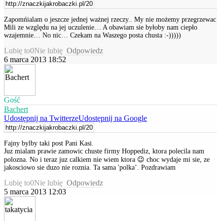
Zapomńialam o jeszcze jednej ważnej rzeczy.. My nie możemy przegrzewac
Mili ze względu na jej uczulenie… A obawiam sie byłoby nam ciepło
wzajemnie… No nic… Czekam na Waszego posta chusta :-)))))
Lubię to
0
Nie lubię
Odpowiedz
6 marca 2013 18:52
Gość
Bachert
Udostępnij na Twitterze
Udostępnij na Google
Fajny bylby taki post Pani Kasi.
Juz mialam prawie zamowic chuste firmy Hoppediz, ktora polecila nam
polozna. No i teraz juz calkiem nie wiem ktora 😉 choc wydaje mi sie, ze
jakosciowo sie duzo nie roznia. Ta sama 'polka’. Pozdrawiam
Lubię to
0
Nie lubię
Odpowiedz
5 marca 2013 12:03