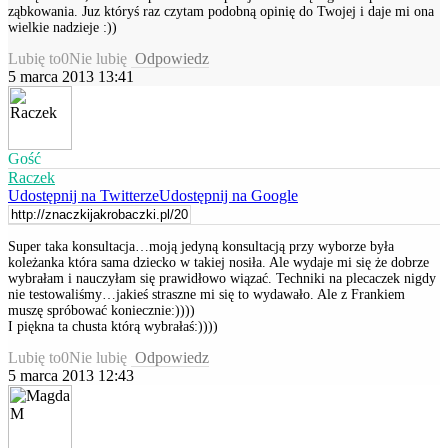
ząbkowania. Juz któryś raz czytam podobną opinię do Twojej i daje mi ona
wielkie nadzieje :))
Lubię to
0
Nie lubię
Odpowiedz
5 marca 2013 13:41
Gość
Raczek
Udostępnij na Twitterze
Udostępnij na Google
Super taka konsultacja…moją jedyną konsultacją przy wyborze była
koleżanka która sama dziecko w takiej nosiła. Ale wydaje mi się że dobrze
wybrałam i nauczyłam się prawidłowo wiązać. Techniki na plecaczek nigdy
nie testowaliśmy…jakieś straszne mi się to wydawało. Ale z Frankiem
muszę spróbować koniecznie:))))
I piękna ta chusta którą wybrałaś:))))
Lubię to
0
Nie lubię
Odpowiedz
5 marca 2013 12:43