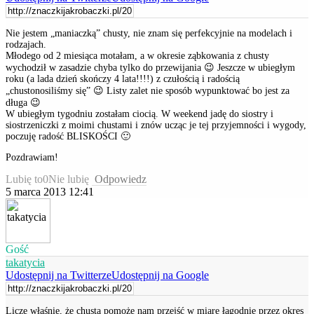
Nie jestem „maniaczką” chusty, nie znam się perfekcyjnie na modelach i
rodzajach.
Młodego od 2 miesiąca motałam, a w okresie ząbkowania z chusty
wychodził w zasadzie chyba tylko do przewijania 😉 Jeszcze w ubiegłym
roku (a lada dzień skończy 4 lata!!!!) z czułością i radością
„chustonosiliśmy się” 😉 Listy zalet nie sposób wypunktować bo jest za
długa 😉
W ubiegłym tygodniu zostałam ciocią. W weekend jadę do siostry i
siostrzeniczki z moimi chustami i znów ucząc je tej przyjemności i wygody,
poczuję radość BLISKOŚCI 🙂
Pozdrawiam!
Lubię to
0
Nie lubię
Odpowiedz
5 marca 2013 12:41
Gość
takatycia
Udostępnij na Twitterze
Udostępnij na Google
Liczę właśnie, że chusta pomoże nam przejść w miarę łagodnie przez okres