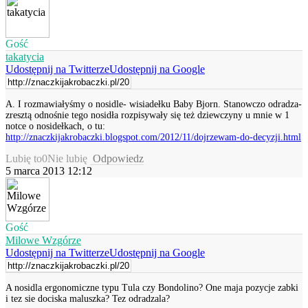
Gość
takatycia
Udostępnij na Twitterze
Udostępnij na Google
A. I rozmawiałyśmy o nosidle- wisiadełku Baby Bjorn. Stanowczo odradza-
zresztą odnośnie tego nosidła rozpisywały się też dziewczyny u mnie w 1
notce o nosidełkach, o tu:
http://znaczkijakrobaczki.blogspot.com/2012/11/dojrzewam-do-decyzji.html
Lubię to
0
Nie lubię
Odpowiedz
5 marca 2013 12:12
Gość
Milowe Wzgórze
Udostępnij na Twitterze
Udostępnij na Google
A nosidla ergonomiczne typu Tula czy Bondolino? One maja pozycje zabki
i tez sie dociska maluszka? Tez odradzala?