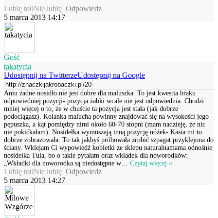
Lubię to
0
Nie lubię
Odpowiedz
5 marca 2013 14:17
Gość
takatycia
Udostępnij na Twitterze
Udostępnij na Google
Aniu żadne nosidło nie jest dobre dla maluszka. To jest kwestia braku
odpowiedniej pozycji- pozycja żabki wcale nie jest odpowiednia. Chodzi
mniej więcej o to, że w chuście ta pozycja jest stała (jak dobrze
podociągasz). Kolanka malucha powinny znajdować się na wysokości jego
pępuszka, a kąt pomiędzy nimi około 60-70 stopni (mam nadzieję, że nic
nie pokićkałam). Nosidełka wymuszają inną pozycję nóżek- Kasia mi to
dobrze zobrazowała. To tak jakbyś próbowała zrobić szpagat przyklejona do
ściany. Wklejam Ci wypowiedź kobietki ze sklepu naturalnamama odnośnie
nosidełka Tula, bo o takie pytałam oraz wkładek dla noworodków:
„Wkładki dla noworodka są niedostępne w
…
Czytaj więcej »
Lubię to
0
Nie lubię
Odpowiedz
5 marca 2013 14:27