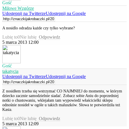
Gość
Milowe Wzgórze
Udostępnij na Twitterze
Udostępnij na Google
A nosidlo odradza każde czy tylko wybrane?
Lubię to
0
Nie lubię
Odpowiedz
5 marca 2013 12:00
Gość
takatycia
Udostępnij na Twitterze
Udostępnij na Google
Z nosidłem trzeba się wstrzymać CO NAJMNIEJ do momentu, w którym
dziecko zacznie samodzielnie siadać. Zobacz sobie Aniu do poprzedniej
notki o chustowaniu, wklejałam tam wypowiedź właścicielki sklepu
odnośnie nosideł w ogóle u takich maluszków. Słowa te potwierdziła też
Kasia.
Lubię to
0
Nie lubię
Odpowiedz
5 marca 2013 12:09