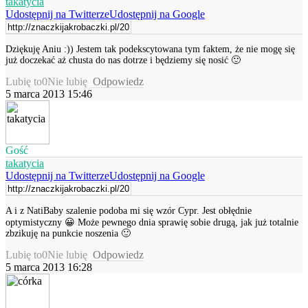
takatycia
Udostępnij na Twitterze
Udostępnij na Google
Dziękuję Aniu :)) Jestem tak podekscytowana tym faktem, że nie mogę się
już doczekać aż chusta do nas dotrze i będziemy się nosić 🙂
Lubię to
0
Nie lubię
Odpowiedz
5 marca 2013 15:46
Gość
takatycia
Udostępnij na Twitterze
Udostępnij na Google
A i z NatiBaby szalenie podoba mi się wzór Cypr. Jest obłędnie
optymistyczny 😀 Może pewnego dnia sprawię sobie drugą, jak już totalnie
zbzikuję na punkcie noszenia 🙂
Lubię to
0
Nie lubię
Odpowiedz
5 marca 2013 16:28