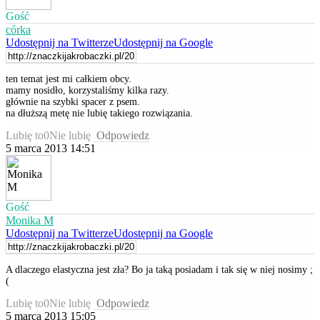
Gość
córka
Udostępnij na Twitterze
Udostępnij na Google
ten temat jest mi całkiem obcy.
mamy nosidło, korzystaliśmy kilka razy.
głównie na szybki spacer z psem.
na dłuższą metę nie lubię takiego rozwiązania.
Lubię to
0
Nie lubię
Odpowiedz
5 marca 2013 14:51
Gość
Monika M
Udostępnij na Twitterze
Udostępnij na Google
A dlaczego elastyczna jest zła? Bo ja taką posiadam i tak się w niej nosimy ;
(
Lubię to
0
Nie lubię
Odpowiedz
5 marca 2013 15:05