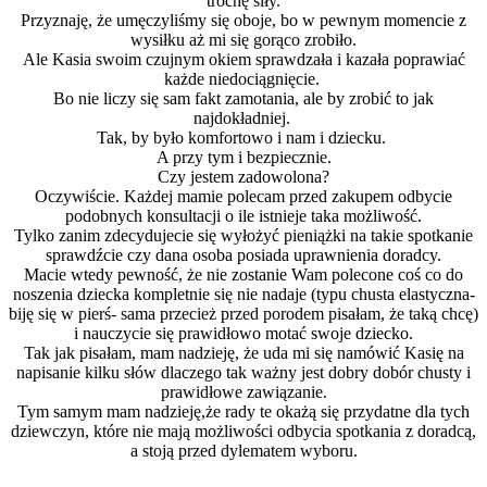
trochę siły.
Przyznaję, że umęczyliśmy się oboje, bo w pewnym momencie z
wysiłku aż mi się gorąco zrobiło.
Ale Kasia swoim czujnym okiem sprawdzała i kazała poprawiać
każde niedociągnięcie.
Bo nie liczy się sam fakt zamotania, ale by zrobić to jak
najdokładniej.
Tak, by było komfortowo i nam i dziecku.
A przy tym i bezpiecznie.
Czy jestem zadowolona?
Oczywiście. Każdej mamie polecam przed zakupem odbycie
podobnych konsultacji o ile istnieje taka możliwość.
Tylko zanim zdecydujecie się wyłożyć pieniążki na takie spotkanie
sprawdźcie czy dana osoba posiada uprawnienia doradcy.
Macie wtedy pewność, że nie zostanie Wam polecone coś co do
noszenia dziecka kompletnie się nie nadaje (typu chusta elastyczna-
biję się w pierś- sama przecież przed porodem pisałam, że taką chcę)
i nauczycie się prawidłowo motać swoje dziecko.
Tak jak pisałam, mam nadzieję, że uda mi się namówić Kasię na
napisanie kilku słów dlaczego tak ważny jest dobry dobór chusty i
prawidłowe zawiązanie.
Tym samym mam nadzieję,że rady te okażą się przydatne dla tych
dziewczyn, które nie mają możliwości odbycia spotkania z doradcą,
a stoją przed dylematem wyboru.