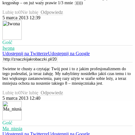
kręgosłup – on już waży prawie 1/3 mnie :)))))
Lubię to
0
Nie lubię
Odpowiedz
5 marca 2013 12:39
Gość
Iwona
Udostępnij na Twitterze
Udostępnij na Google
Swietne te chusty a czytając Twój post i to z jakim profesjonalizmem do
tego podeszłaś, ja teraz żałuję. My nabyliśmy nosidełko jakiś czas temu i to
bez większego zastanowienia, parę razy użyte w szafie sobie leży, a teraz
mniejsza ochota na noszenie takiego 8 – miesięczniaka jest.
Lubię to
0
Nie lubię
Odpowiedz
5 marca 2013 12:40
Gość
Ma_niusia
Udostępnij na Twitterze
Udostępnij na Google