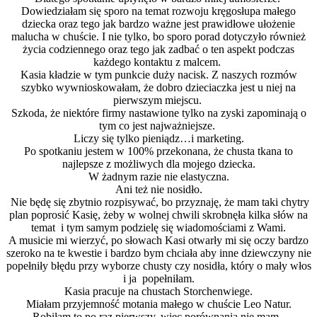
Dowiedziałam się sporo na temat rozwoju kręgosłupa małego
dziecka oraz tego jak bardzo ważne jest prawidłowe ułożenie
malucha w chuście. I nie tylko, bo sporo porad dotyczyło również
życia codziennego oraz tego jak zadbać o ten aspekt podczas
każdego kontaktu z malcem.
Kasia kładzie w tym punkcie duży nacisk. Z naszych rozmów
szybko wywnioskowałam, że dobro dzieciaczka jest u niej na
pierwszym miejscu.
Szkoda, że niektóre firmy nastawione tylko na zyski zapominają o
tym co jest najważniejsze.
Liczy się tylko pieniądz…i marketing.
Po spotkaniu jestem w 100% przekonana, że chusta tkana to
najlepsze z możliwych dla mojego dziecka.
W żadnym razie nie elastyczna.
Ani też nie nosidło.
Nie będę się zbytnio rozpisywać, bo przyznaję, że mam taki chytry
plan poprosić Kasię, żeby w wolnej chwili skrobnęła kilka słów na
temat i tym samym podzielę się wiadomościami z Wami.
A musicie mi wierzyć, po słowach Kasi otwarły mi się oczy bardzo
szeroko na te kwestie i bardzo bym chciała aby inne dziewczyny nie
popełniły błędu przy wyborze chusty czy nosidła, który o mały włos
i ja popełniłam.
Kasia pracuje na chustach Storchenwiege.
Miałam przyjemność motania małego w chuście Leo Natur.
Robiłam to po raz pierwszy, więc porównania nie mam.