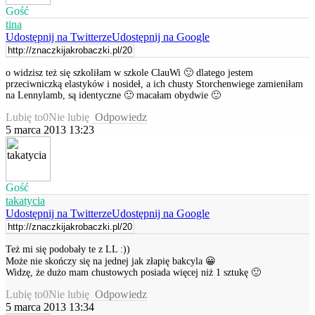
Gość
tina
Udostępnij na Twitterze
Udostępnij na Google
o widzisz też się szkoliłam w szkole ClauWi 🙂 dlatego jestem
przeciwniczką elastyków i nosideł, a ich chusty Storchenwiege zamieniłam
na Lennylamb, są identyczne 🙂 macałam obydwie 🙂
Lubię to
0
Nie lubię
Odpowiedz
5 marca 2013 13:23
Gość
takatycia
Udostępnij na Twitterze
Udostępnij na Google
Też mi się podobały te z LL :))
Może nie skończy się na jednej jak złapię bakcyla 😀
Widzę, że dużo mam chustowych posiada więcej niż 1 sztukę 🙂
Lubię to
0
Nie lubię
Odpowiedz
5 marca 2013 13:34