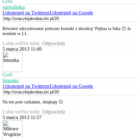
Gość
surrealistka
Udostępnij na Twitterze
Udostępnij na Google
Również zdecydowanie polecam kontakt z doradcą! Piękna ta Inka 🙂 Ja
nosiłam w LL.
Lubię to
0
Nie lubię
Odpowiedz
5 marca 2013 11:49
Gość
limonka
Udostępnij na Twitterze
Udostępnij na Google
Na ten post czekałam, dziękuję 🙂
Lubię to
0
Nie lubię
Odpowiedz
5 marca 2013 11:57