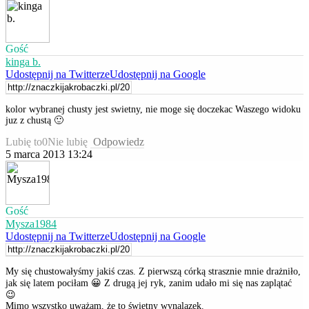
Gość
kinga b.
Udostępnij na Twitterze
Udostępnij na Google
kolor wybranej chusty jest swietny, nie moge się doczekac Waszego widoku
juz z chustą 🙂
Lubię to
0
Nie lubię
Odpowiedz
5 marca 2013 13:24
Gość
Mysza1984
Udostępnij na Twitterze
Udostępnij na Google
My się chustowałyśmy jakiś czas. Z pierwszą córką strasznie mnie drażniło,
jak się latem pociłam 😀 Z drugą jej ryk, zanim udało mi się nas zaplątać
😉
Mimo wszystko uważam, że to świetny wynalazek.