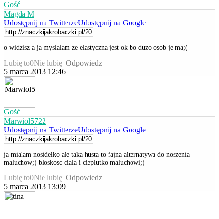
Gość
Magda M
Udostępnij na Twitterze
Udostępnij na Google
o widzisz a ja myslalam ze elastyczna jest ok bo duzo osob je ma;(
Lubię to
0
Nie lubię
Odpowiedz
5 marca 2013 12:46
Gość
Marwiol5722
Udostępnij na Twitterze
Udostępnij na Google
ja mialam nosidełko ale taka husta to fajna alternatywa do noszenia
maluchow;) bloskosc ciala i cieplutko maluchowi;)
Lubię to
0
Nie lubię
Odpowiedz
5 marca 2013 13:09