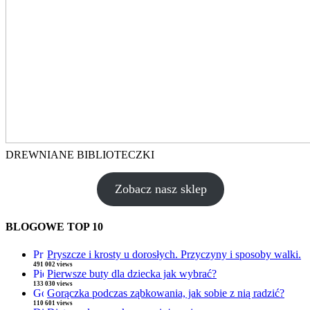
DREWNIANE BIBLIOTECZKI
Zobacz nasz sklep
BLOGOWE TOP 10
Pryszcze i krosty u dorosłych. Przyczyny i sposoby walki.
491 002 views
Pierwsze buty dla dziecka jak wybrać?
133 030 views
Gorączka podczas ząbkowania, jak sobie z nią radzić?
110 601 views