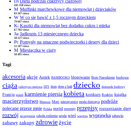
Dieta podczas cukrzycy ciążowej
105 358 views
Muffinki marchewkowe dla niemowląt i dzieciaków
83 107 views
W co się bawić z 1,5 rocznym dzieckiem
79 667 views
Kaszki dla niemowląt bez dodatku cukru i mleka
67 702 views
Jadłospis 13 miesięcznego dziecka
58 127 views
Pomysły na smaczne podwieczorki i desery dla dzieci
51 507 views
Miesiączka w ciąży
50 495 views
Tagi
akcesoria
akcje
Antek
blogowanie
Boże Narodzenie
budowa
BAMBOOKO
dziecko
ciąża
dom
dom z bali
cukrzyca ciążowa
DIY
dziennik budowy
kobieta
karmienie piersią
Francja
konkurs
książka
Kraków
jesień
macierzyństwo
podróże
Mati
miesięcznica
moda dziecięca
Mateusz
przepisy
polecane przeze mnie
rozszerzanie diet
poród
prezenty
Polska
rozwój
wyprawka
wieś
szkoła rodzenia
uroda
zabawki
szczepienia
wnętrza
zdrowie
życie
zabawy
zakupy