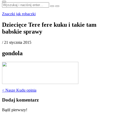
Szukaj:
Znaczki jak robaczki
Dziecięce Tere fere kuku i takie tam
babskie sprawy
/
21 stycznia 2015
gondola
Nawigacja
< Nasze Kudu opinia
wpisu
Dodaj komentarz
Bądź pierwszy!