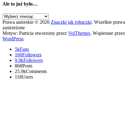
Ale to już było…
Ale
to
Prawa autorskie © 2026
Znaczki jak robaczki
. Wszelkie prawa
już
zastrzeżone
było…
Motyw: Patricia stworzony przez
VolThemes
. Wspierane przez
WordPress
.
5k
Fans
160
Followers
9.9k
Followers
868
Posts
25.9k
Comments
118
Users