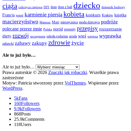
dziecko
ciąża
dom
dom z bali
cukrzyca ciążowa
DIY
dziennik budowy
kobieta
karmienie piersią
Francja
konkurs
książka
Kraków
jesień
macierzyństwo
podróże
Mati
miesięcznica
moda dziecięca
Mateusz
przepisy
polecane przeze mnie
rozszerzanie
poród
prezenty
Polska
rozwój
wyprawka
diety
wieś
szkoła rodzenia
uroda
szczepienia
wnętrza
zdrowie
życie
zabawy
zakupy
zabawki
Ale to już było…
Ale to już było…
Prawa autorskie © 2026
Znaczki jak robaczki
. Wszelkie prawa
zastrzeżone
Motyw: Patricia stworzony przez
VolThemes
. Wspierane przez
WordPress
.
5k
Fans
160
Followers
9.9k
Followers
868
Posts
25.9k
Comments
118
Users