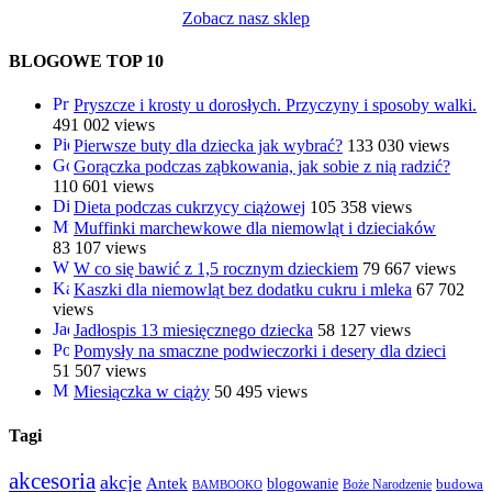
Zobacz nasz sklep
BLOGOWE TOP 10
Pryszcze i krosty u dorosłych. Przyczyny i sposoby walki.
491 002 views
Pierwsze buty dla dziecka jak wybrać?
133 030 views
Gorączka podczas ząbkowania, jak sobie z nią radzić?
110 601 views
Dieta podczas cukrzycy ciążowej
105 358 views
Muffinki marchewkowe dla niemowląt i dzieciaków
83 107 views
W co się bawić z 1,5 rocznym dzieckiem
79 667 views
Kaszki dla niemowląt bez dodatku cukru i mleka
67 702
views
Jadłospis 13 miesięcznego dziecka
58 127 views
Pomysły na smaczne podwieczorki i desery dla dzieci
51 507 views
Miesiączka w ciąży
50 495 views
Tagi
akcesoria
akcje
Antek
blogowanie
Boże Narodzenie
budowa
BAMBOOKO