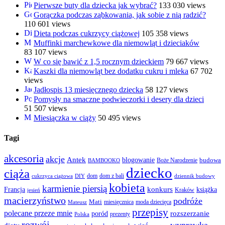
Pierwsze buty dla dziecka jak wybrać?
133 030 views
Gorączka podczas ząbkowania, jak sobie z nią radzić?
110 601 views
Dieta podczas cukrzycy ciążowej
105 358 views
Muffinki marchewkowe dla niemowląt i dzieciaków
83 107 views
W co się bawić z 1,5 rocznym dzieckiem
79 667 views
Kaszki dla niemowląt bez dodatku cukru i mleka
67 702
views
Jadłospis 13 miesięcznego dziecka
58 127 views
Pomysły na smaczne podwieczorki i desery dla dzieci
51 507 views
Miesiączka w ciąży
50 495 views
Tagi
akcesoria
akcje
Antek
blogowanie
Boże Narodzenie
budowa
BAMBOOKO
dziecko
ciąża
dom
dom z bali
cukrzyca ciążowa
DIY
dziennik budowy
kobieta
karmienie piersią
Francja
konkurs
książka
Kraków
jesień
macierzyństwo
podróże
Mati
miesięcznica
moda dziecięca
Mateusz
przepisy
polecane przeze mnie
rozszerzanie
poród
prezenty
Polska
rozwój