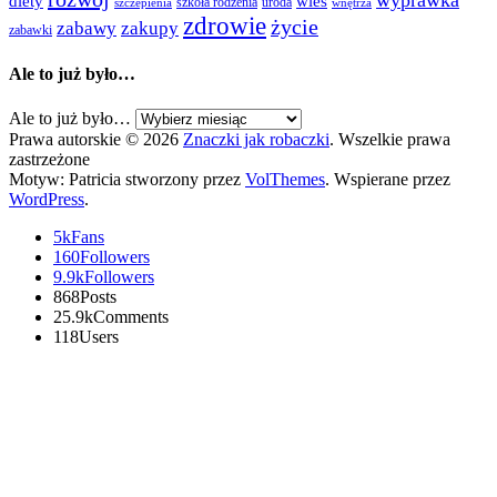
wyprawka
diety
wieś
szkoła rodzenia
uroda
szczepienia
wnętrza
zdrowie
życie
zabawy
zakupy
zabawki
Ale to już było…
Ale to już było…
Prawa autorskie © 2026
Znaczki jak robaczki
. Wszelkie prawa
zastrzeżone
Motyw: Patricia stworzony przez
VolThemes
. Wspierane przez
WordPress
.
5k
Fans
160
Followers
9.9k
Followers
868
Posts
25.9k
Comments
118
Users