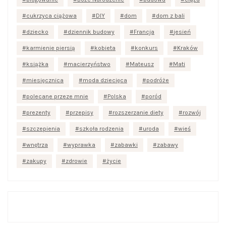
cukrzyca ciążowa
DIY
dom
dom z bali
dziecko
dziennik budowy
Francja
jesień
karmienie piersią
kobieta
konkurs
Kraków
książka
macierzyństwo
Mateusz
Mati
miesięcznica
moda dziecięca
podróże
polecane przeze mnie
Polska
poród
prezenty
przepisy
rozszerzanie diety
rozwój
szczepienia
szkoła rodzenia
uroda
wieś
wnętrza
wyprawka
zabawki
zabawy
zakupy
zdrowie
życie