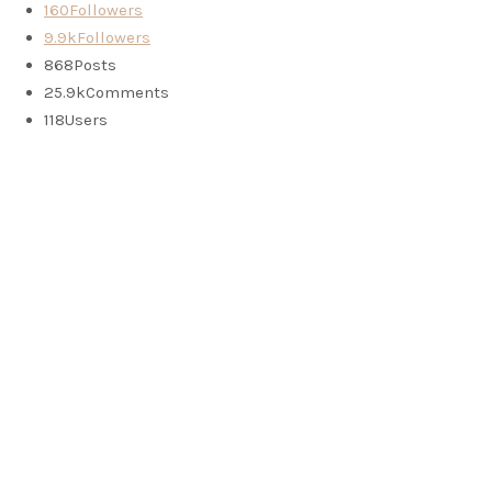
160
Followers
9.9k
Followers
868
Posts
25.9k
Comments
118
Users