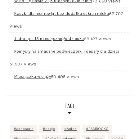
79 668 views
W co się bawić z 1,5 rocznym dzieckiem
67 702
Kaszki dla niemowląt bez dodatku cukru i mleka
views
58 127 views
Jadłospis 13 miesięcznego dziecka
Pomysły na smaczne podwieczorki i desery dla dzieci
51 507 views
50 495 views
Miesiączka w ciąży
TAGI
akcesoria
akcje
Antek
BAMBOOKO
blogowanie
Boże Narodzenie
budowa
ciąża