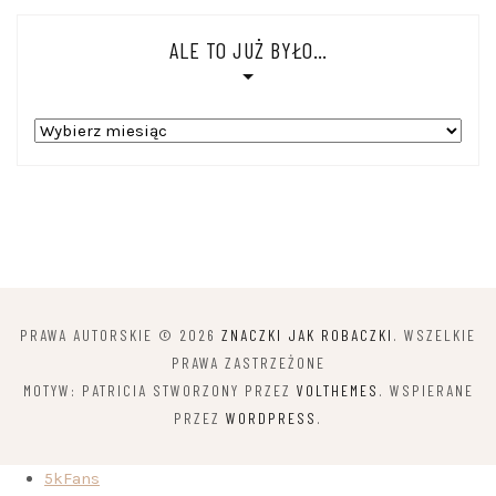
ALE TO JUŻ BYŁO…
Ale
to
już
było…
PRAWA AUTORSKIE © 2026
ZNACZKI JAK ROBACZKI
. WSZELKIE
PRAWA ZASTRZEŻONE
MOTYW: PATRICIA STWORZONY PRZEZ
VOLTHEMES
. WSPIERANE
PRZEZ
WORDPRESS
.
5k
Fans