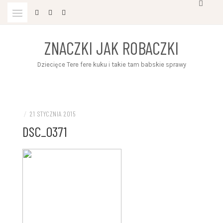
Przejdź
do
treści
ZNACZKI JAK ROBACZKI
Dziecięce Tere fere kuku i takie tam babskie sprawy
/
21 STYCZNIA 2015
DSC_0371