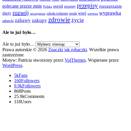
przepisy
polecane przeze mnie
rozszerzanie
poród
prezenty
Polska
rozwój
wyprawka
diety
wieś
szkoła rodzenia
uroda
szczepienia
wnętrza
zdrowie
życie
zabawy
zakupy
zabawki
Ale to już było…
Ale to już było…
Prawa autorskie © 2026
Znaczki jak robaczki
. Wszelkie prawa
zastrzeżone
Motyw: Patricia stworzony przez
VolThemes
. Wspierane przez
WordPress
.
5k
Fans
160
Followers
9.9k
Followers
868
Posts
25.9k
Comments
118
Users