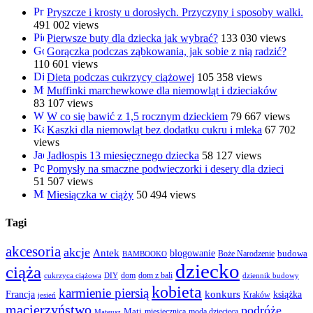
Pryszcze i krosty u dorosłych. Przyczyny i sposoby walki.
491 002 views
Pierwsze buty dla dziecka jak wybrać?
133 030 views
Gorączka podczas ząbkowania, jak sobie z nią radzić?
110 601 views
Dieta podczas cukrzycy ciążowej
105 358 views
Muffinki marchewkowe dla niemowląt i dzieciaków
83 107 views
W co się bawić z 1,5 rocznym dzieckiem
79 667 views
Kaszki dla niemowląt bez dodatku cukru i mleka
67 702
views
Jadłospis 13 miesięcznego dziecka
58 127 views
Pomysły na smaczne podwieczorki i desery dla dzieci
51 507 views
Miesiączka w ciąży
50 494 views
Tagi
akcesoria
akcje
Antek
blogowanie
Boże Narodzenie
budowa
BAMBOOKO
dziecko
ciąża
dom
dom z bali
cukrzyca ciążowa
DIY
dziennik budowy
kobieta
karmienie piersią
Francja
konkurs
książka
Kraków
jesień
macierzyństwo
podróże
Mati
miesięcznica
moda dziecięca
Mateusz