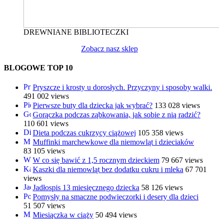
DREWNIANE BIBLIOTECZKI
Zobacz nasz sklep
BLOGOWE TOP 10
Pryszcze i krosty u dorosłych. Przyczyny i sposoby walki.
491 002 views
Pierwsze buty dla dziecka jak wybrać?
133 028 views
Gorączka podczas ząbkowania, jak sobie z nią radzić?
110 601 views
Dieta podczas cukrzycy ciążowej
105 358 views
Muffinki marchewkowe dla niemowląt i dzieciaków
83 105 views
W co się bawić z 1,5 rocznym dzieckiem
79 667 views
Kaszki dla niemowląt bez dodatku cukru i mleka
67 701
views
Jadłospis 13 miesięcznego dziecka
58 126 views
Pomysły na smaczne podwieczorki i desery dla dzieci
51 507 views
Miesiączka w ciąży
50 494 views