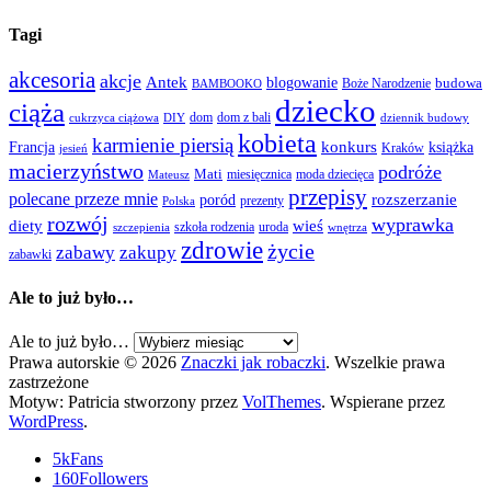
Tagi
akcesoria
akcje
Antek
blogowanie
Boże Narodzenie
budowa
BAMBOOKO
dziecko
ciąża
dom
dom z bali
cukrzyca ciążowa
DIY
dziennik budowy
kobieta
karmienie piersią
Francja
konkurs
książka
Kraków
jesień
macierzyństwo
podróże
Mati
miesięcznica
moda dziecięca
Mateusz
przepisy
polecane przeze mnie
rozszerzanie
poród
prezenty
Polska
rozwój
wyprawka
diety
wieś
szkoła rodzenia
uroda
szczepienia
wnętrza
zdrowie
życie
zabawy
zakupy
zabawki
Ale to już było…
Ale to już było…
Prawa autorskie © 2026
Znaczki jak robaczki
. Wszelkie prawa
zastrzeżone
Motyw: Patricia stworzony przez
VolThemes
. Wspierane przez
WordPress
.
5k
Fans
160
Followers