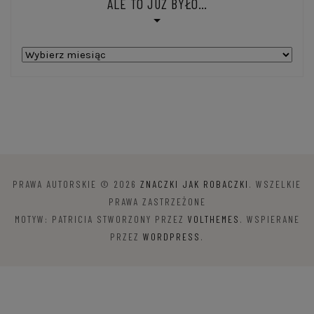
ALE TO JUŻ BYŁO…
Ale
to
już
było…
PRAWA AUTORSKIE © 2026
ZNACZKI JAK ROBACZKI
. WSZELKIE
PRAWA ZASTRZEŻONE
MOTYW: PATRICIA STWORZONY PRZEZ
VOLTHEMES
. WSPIERANE
PRZEZ
WORDPRESS
.