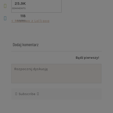
25.9K
COMMENTS
118
Nawigacja
< Misiowo z Lollipop
USERS
wpisu
Dodaj komentarz
Bądź pierwszy!
Subscribe