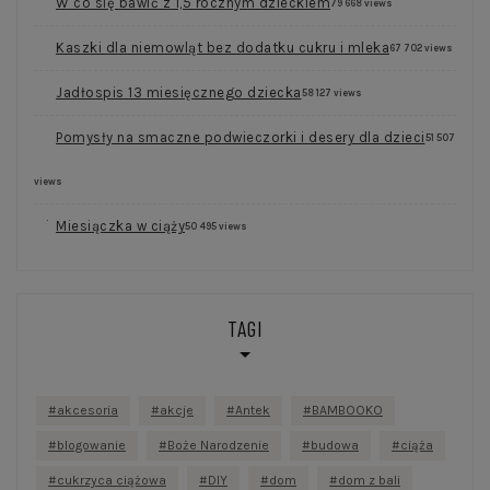
W co się bawić z 1,5 rocznym dzieckiem
79 668 views
Kaszki dla niemowląt bez dodatku cukru i mleka
67 702 views
Jadłospis 13 miesięcznego dziecka
58 127 views
Pomysły na smaczne podwieczorki i desery dla dzieci
51 507
views
Miesiączka w ciąży
50 495 views
TAGI
akcesoria
akcje
Antek
BAMBOOKO
blogowanie
Boże Narodzenie
budowa
ciąża
cukrzyca ciążowa
DIY
dom
dom z bali