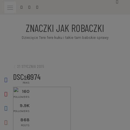
Przejdź
do
treści
ZNACZKI JAK ROBACZKI
Dziecięce Tere fere kuku i takie tam babskie sprawy
/
21 STYCZNIA 2015
DSC_0974
5K
FANS
160
FOLLOWERS
9.9K
FOLLOWERS
868
POSTS