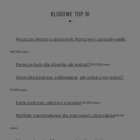
BLOGOWE TOP 10
Pryszcze i krosty u dorosłych. Przyczyny i sposoby walki.
491 002 views
Pierwsze buty dla dziecka jak wybrać?
133 032 views
Gorączka podczas ząbkowania, jak sobie z nią radzić?
110 601 views
Dieta podczas cukrzycy ciążowej
105 360 views
Muffinki marchewkowe dla niemowląt i dzieciaków
83 107
views