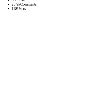
25.9k
Comments
118
Users