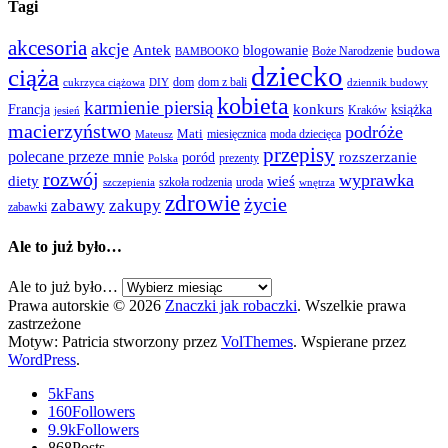
Tagi
akcesoria
akcje
Antek
blogowanie
Boże Narodzenie
budowa
BAMBOOKO
dziecko
ciąża
dom
dom z bali
cukrzyca ciążowa
DIY
dziennik budowy
kobieta
karmienie piersią
Francja
konkurs
książka
Kraków
jesień
macierzyństwo
podróże
Mati
miesięcznica
moda dziecięca
Mateusz
przepisy
polecane przeze mnie
rozszerzanie
poród
prezenty
Polska
rozwój
wyprawka
diety
wieś
szkoła rodzenia
uroda
szczepienia
wnętrza
zdrowie
życie
zabawy
zakupy
zabawki
Ale to już było…
Ale to już było…
Prawa autorskie © 2026
Znaczki jak robaczki
. Wszelkie prawa
zastrzeżone
Motyw: Patricia stworzony przez
VolThemes
. Wspierane przez
WordPress
.
5k
Fans
160
Followers
9.9k
Followers
868
Posts