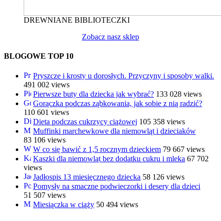
DREWNIANE BIBLIOTECZKI
Zobacz nasz sklep
BLOGOWE TOP 10
Pryszcze i krosty u dorosłych. Przyczyny i sposoby walki.
491 002 views
Pierwsze buty dla dziecka jak wybrać?
133 028 views
Gorączka podczas ząbkowania, jak sobie z nią radzić?
110 601 views
Dieta podczas cukrzycy ciążowej
105 358 views
Muffinki marchewkowe dla niemowląt i dzieciaków
83 106 views
W co się bawić z 1,5 rocznym dzieckiem
79 667 views
Kaszki dla niemowląt bez dodatku cukru i mleka
67 702
views
Jadłospis 13 miesięcznego dziecka
58 126 views
Pomysły na smaczne podwieczorki i desery dla dzieci
51 507 views
Miesiączka w ciąży
50 494 views