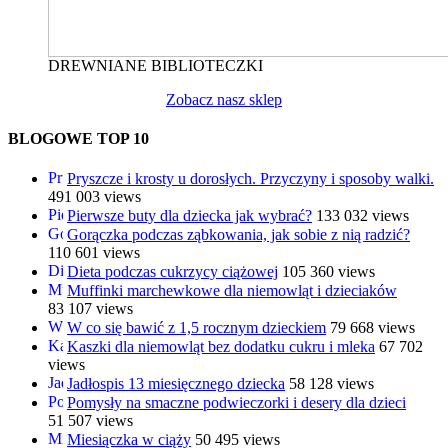
DREWNIANE BIBLIOTECZKI
Zobacz nasz sklep
BLOGOWE TOP 10
Pryszcze i krosty u dorosłych. Przyczyny i sposoby walki.
491 003 views
Pierwsze buty dla dziecka jak wybrać?
133 032 views
Gorączka podczas ząbkowania, jak sobie z nią radzić?
110 601 views
Dieta podczas cukrzycy ciążowej
105 360 views
Muffinki marchewkowe dla niemowląt i dzieciaków
83 107 views
W co się bawić z 1,5 rocznym dzieckiem
79 668 views
Kaszki dla niemowląt bez dodatku cukru i mleka
67 702
views
Jadłospis 13 miesięcznego dziecka
58 128 views
Pomysły na smaczne podwieczorki i desery dla dzieci
51 507 views
Miesiączka w ciąży
50 495 views