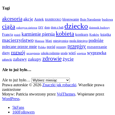
Tagi
akcesoria
akcje
Antek
blogowanie
Boże Narodzenie
budowa
BAMBOOKO
dziecko
ciąża
dom
dom z bali
cukrzyca ciążowa
DIY
dziennik budowy
kobieta
karmienie piersią
Francja
konkurs
książka
Kraków
jesień
macierzyństwo
podróże
Mati
miesięcznica
moda dziecięca
Mateusz
przepisy
polecane przeze mnie
rozszerzanie
poród
prezenty
Polska
rozwój
wyprawka
diety
wieś
szkoła rodzenia
uroda
szczepienia
wnętrza
zdrowie
życie
zabawy
zakupy
zabawki
Ale to już było…
Ale to już było…
Prawa autorskie © 2026
Znaczki jak robaczki
. Wszelkie prawa
zastrzeżone
Motyw: Patricia stworzony przez
VolThemes
. Wspierane przez
WordPress
.
5k
Fans
160
Followers