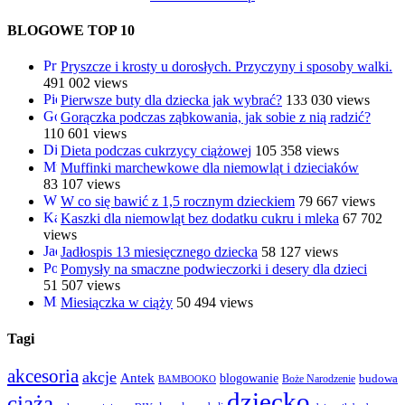
BLOGOWE TOP 10
Pryszcze i krosty u dorosłych. Przyczyny i sposoby walki.
491 002 views
Pierwsze buty dla dziecka jak wybrać?
133 030 views
Gorączka podczas ząbkowania, jak sobie z nią radzić?
110 601 views
Dieta podczas cukrzycy ciążowej
105 358 views
Muffinki marchewkowe dla niemowląt i dzieciaków
83 107 views
W co się bawić z 1,5 rocznym dzieckiem
79 667 views
Kaszki dla niemowląt bez dodatku cukru i mleka
67 702
views
Jadłospis 13 miesięcznego dziecka
58 127 views
Pomysły na smaczne podwieczorki i desery dla dzieci
51 507 views
Miesiączka w ciąży
50 494 views
Tagi
akcesoria
akcje
Antek
blogowanie
Boże Narodzenie
budowa
BAMBOOKO
dziecko
ciąża