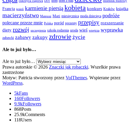
dom
dom z bali
cukrzyca ciążowa
DIY
dziennik budowy
kobieta
karmienie piersią
Francja
konkurs
książka
Kraków
jesień
macierzyństwo
podróże
Mati
miesięcznica
moda dziecięca
Mateusz
przepisy
polecane przeze mnie
rozszerzanie
poród
prezenty
Polska
rozwój
wyprawka
diety
wieś
szkoła rodzenia
uroda
szczepienia
wnętrza
zdrowie
życie
zabawy
zakupy
zabawki
Ale to już było…
Ale to już było…
Prawa autorskie © 2026
Znaczki jak robaczki
. Wszelkie prawa
zastrzeżone
Motyw: Patricia stworzony przez
VolThemes
. Wspierane przez
WordPress
.
5k
Fans
160
Followers
9.9k
Followers
868
Posts
25.9k
Comments
118
Users