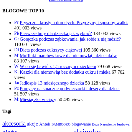
BLOGOWE TOP 10
Pryszcze i krosty u dorosłych. Przyczyny i sposoby walki.
491 003 views
Pierwsze buty dla dziecka jak wybrać?
133 032 views
Gorączka podczas ząbkowania, jak sobie z nią radzić?
110 601 views
Dieta podczas cukrzycy ciążowej
105 360 views
Muffinki marchewkowe dla niemowląt i dzieciaków
83 107 views
W co się bawić z 1,5 rocznym dzieckiem
79 668 views
Kaszki dla niemowląt bez dodatku cukru i mleka
67 702
views
Jadłospis 13 miesięcznego dziecka
58 128 views
Pomysły na smaczne podwieczorki i desery dla dzieci
51 507 views
Miesiączka w ciąży
50 495 views
Tagi
akcesoria
akcje
Antek
blogowanie
Boże Narodzenie
budowa
BAMBOOKO
dziecko