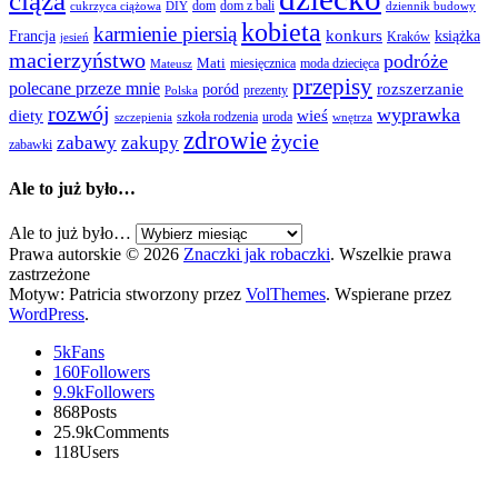
ciąża
dom
dom z bali
cukrzyca ciążowa
DIY
dziennik budowy
kobieta
karmienie piersią
Francja
konkurs
książka
Kraków
jesień
macierzyństwo
podróże
Mati
miesięcznica
moda dziecięca
Mateusz
przepisy
polecane przeze mnie
rozszerzanie
poród
prezenty
Polska
rozwój
wyprawka
diety
wieś
szkoła rodzenia
uroda
szczepienia
wnętrza
zdrowie
życie
zabawy
zakupy
zabawki
Ale to już było…
Ale to już było…
Prawa autorskie © 2026
Znaczki jak robaczki
. Wszelkie prawa
zastrzeżone
Motyw: Patricia stworzony przez
VolThemes
. Wspierane przez
WordPress
.
5k
Fans
160
Followers
9.9k
Followers
868
Posts
25.9k
Comments
118
Users