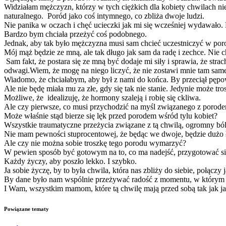
Widziałam mężczyzn, którzy w tych ciężkich dla kobiety chwilach nie 
naturalnego. Poród jako coś intymnego, co zbliża dwoje ludzi.
Nie panika w oczach i chęć ucieczki jak mi się wcześniej wydawało. N
Bardzo bym chciała przeżyć coś podobnego.
Jednak, aby tak było mężczyzna musi sam chcieć uczestniczyć w poro
Mój mąż będzie ze mną, ale tak długo jak sam da radę i zechce. Nie 
Sam fakt, że postara się ze mną być dodaje mi siły i sprawia, że st
odwagi.Wiem, że mogę na niego liczyć, że nie zostawi mnie tam same
Wiadomo, że chciałabym, aby był z nami do końca. By przeciął pępowi
Ale nie będę miała mu za złe, gdy się tak nie stanie. Jedynie może tr
Możliwe, że idealizuję, że hormony szaleją i robię się ckliwa.
Ale czy pierwsze, co musi przychodzić na myśl związanego z porodem
Może właśnie stąd bierze się lęk przed porodem wśród tylu kobiet?
Wszystkie traumatyczne przeżycia związane z tą chwilą, ogromny ból
Nie mam pewności stuprocentowej, że będąc we dwoje, będzie dużo ł
Ale czy nie można sobie troszkę tego porodu wymarzyć?
W pewien sposób być gotowym na to, co ma nadejść, przygotować si
Każdy życzy, aby poszło lekko. I szybko.
Ja sobie życzę, by to była chwila, która nas zbliży do siebie, połączy 
By dane było nam wspólnie przeżywać radość z momentu, w którym n
I Wam, wszystkim mamom, które tą chwilę mają przed sobą tak jak ja
Powiązane tematy