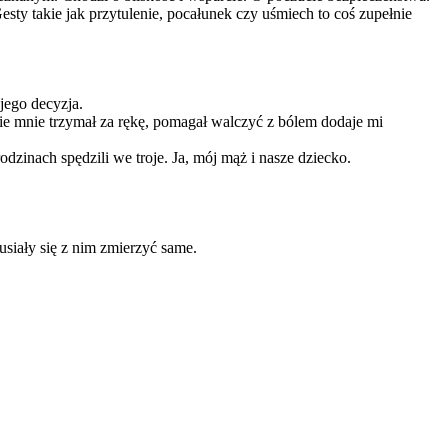
esty takie jak przytulenie, pocałunek czy uśmiech to coś zupełnie
jego decyzja.
dzie mnie trzymał za rękę, pomagał walczyć z bólem dodaje mi
dzinach spędzili we troje. Ja, mój mąż i nasze dziecko.
siały się z nim zmierzyć same.