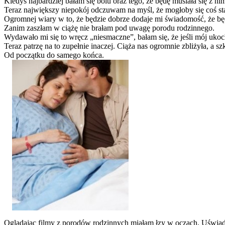
Kiedyś najbardziej bałam się bólu oraz tego, że będę musiała się z n
Teraz największy niepokój odczuwam na myśl, że mogłoby się coś s
Ogromnej wiary w to, że będzie dobrze dodaje mi świadomość, że bę
Zanim zaszłam w ciążę nie brałam pod uwagę porodu rodzinnego.
Wydawało mi się to wręcz „niesmaczne”, bałam się, że jeśli mój ukoc
Teraz patrzę na to zupełnie inaczej. Ciąża nas ogromnie zbliżyła, a s
Od początku do samego końca.
Oglądając filmy z porodów rodzinnych miałam łzy w oczach. Uświadom