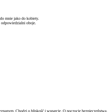
do mnie jako do kobiety.
y odpowiedzialni oboje.
eznanym. Chodzi o bliskość i wsparcie. O poczucie bezpieczeństwa.