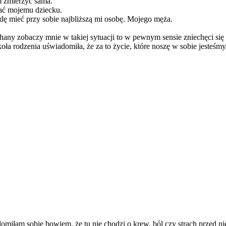
im zmierzyć sama.
tać mojemu dziecku.
dę mieć przy sobie najbliższą mi osobę. Mojego męża.
hany zobaczy mnie w takiej sytuacji to w pewnym sensie zniechęci się 
zkoła rodzenia uświadomiła, że za to życie, które noszę w sobie jesteśm
iłam sobie bowiem, że tu nie chodzi o krew, ból czy strach przed ni