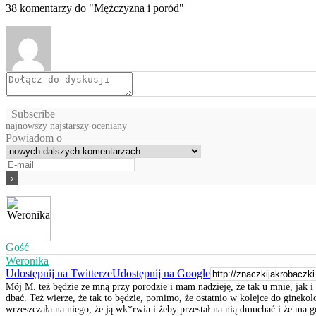
38
komentarzy do "Mężczyzna i poród"
Subscribe
najnowszy
najstarszy
oceniany
Powiadom o
Gość
Weronika
Udostępnij na Twitterze
Udostępnij na Google
Mój M. też będzie ze mną przy porodzie i mam nadzieję, że tak u mnie, jak i
dbać. Też wierzę, że tak to będzie, pomimo, że ostatnio w kolejce do ginekol
wrzeszczała na niego, że ją wk*rwia i żeby przestał na nią dmuchać i że ma g