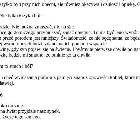
tylko byli przy nich obecni, ale również okazywali czułość i opiekę. G
ie tylko krzyk i ból.
dzie. Nie można zmuszać, nic na siłę.
chcę go do niczego przymuszać, żądać obietnic. To ma być jego wybór, 
rach przed porodem jest mniejszy. Świadomość, że nie będę sama, że bę
j wśród obcych ludzi, zdanej na ich pomoc i wsparcie.
nę, gdy syn pojawi się na świecie. I byśmy te pierwsze chwile po naro
oszkę będzie mi smutno, że ominie go ta chwila.
 to strach i ból?
 i chęć wymazania porodu z pamięci znam z opowieści kobiet, które mu
atwiej.
ę.
jako rodzinę.
a świat przyjdzie nasz synek.
, życzę tego samego.