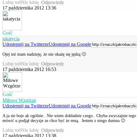
Lubię to
0
Nie lubię
Odpowiedz
17 października 2012 13:36
Gość
takatycia
Udostępnij na Twitterze
Udostępnij na Google
Ojej też mam nadzieję, że nie okażę się jędzą 🙂
Lubię to
0
Nie lubię
Odpowiedz
17 października 2012 16:53
Gość
Milowe Wzgórze
Udostępnij na Twitterze
Udostępnij na Google
A ja sie boje ak ogólnie.. Nie wiem dokładnie czego.. Chyba zwyczajnie tego
mówić u podjął decyzje ze chce być że mną.. Jestem z niego dumna 🙂
Lubię to
0
Nie lubię
Odpowiedz
17 października 2012 13:38