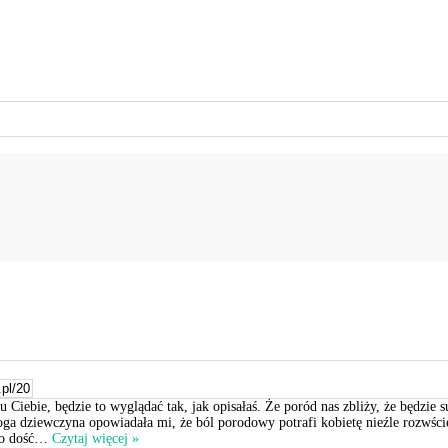
 u Ciebie, będzie to wyglądać tak, jak opisałaś. Że poród nas zbliży, że będz
oga dziewczyna opowiadała mi, że ból porodowy potrafi kobietę nieźle rozwście
o dość
…
Czytaj więcej »